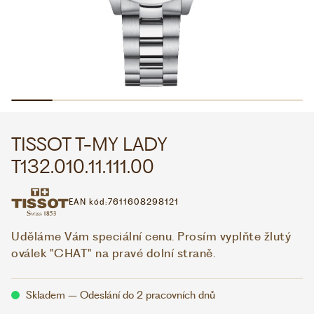
WHATSAPP
VIBER
VOLEJTE 9:00–18:00
+420 775 138 346
CZK
EUR
TISSOT T-MY LADY
T132.010.11.111.00
EAN kód:
7611608298121
Uděláme Vám speciální cenu. Prosím vyplňte žlutý
oválek "CHAT" na pravé dolní straně.
Skladem – Odeslání do 2 pracovních dnů