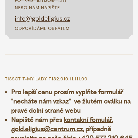
PO–PÁ:
9–18 H
SO:
9–12 H
NEBO NÁM NAPIŠTE
info@goldeligius.cz
ODPOVÍDÁME OBRATEM
TISSOT T-MY LADY T132.010.11.111.00
Pro lepší cenu prosím vyplňte formulář
"necháte nám vzkaz" ve žlutém oválku na
pravé dolní straně webu
Napiště nám přes
kontakní fomulář
,
gold.eligius@centrum.cz
, případně