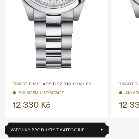
TISSOT T-MY LADY T132.010.11.031.00
TISSOT T
SKLADEM U VÝROBCE
SKLAD
12 330 Kč
12 3
VŠECHNY PRODUKTY Z KATEGORIE