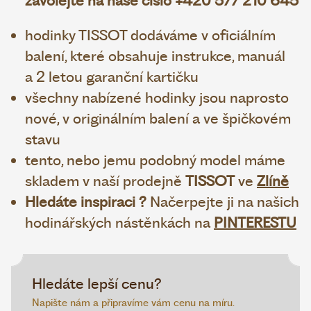
zavolejte na naše číslo +420 577 210 645
hodinky TISSOT dodáváme v oficiálním
balení, které obsahuje instrukce, manuál
a 2 letou garanční kartičku
všechny nabízené hodinky jsou naprosto
nové, v originálním balení a ve špičkovém
stavu
tento, nebo jemu podobný model máme
skladem v naší prodejně
TISSOT
ve
Zlíně
Hledáte inspiraci ?
Načerpejte ji na našich
hodinářských nástěnkách na
PINTERESTU
Hledáte lepší cenu?
Napište nám a připravíme vám cenu na míru.