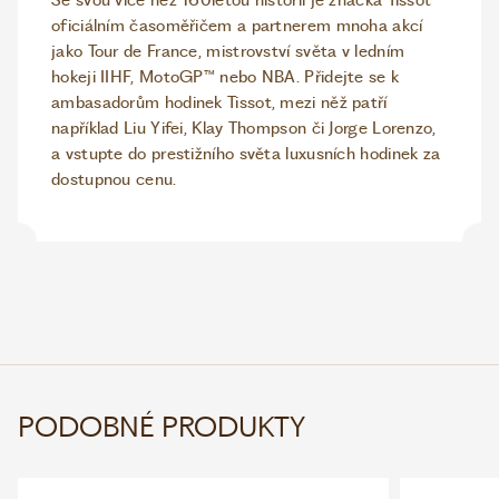
Se svou více než 160letou historií je značka Tissot
oficiálním časoměřičem a partnerem mnoha akcí
jako Tour de France, mistrovství světa v ledním
hokeji IIHF, MotoGP™ nebo NBA. Přidejte se k
ambasadorům hodinek Tissot, mezi něž patří
například Liu Yifei, Klay Thompson či Jorge Lorenzo,
a vstupte do prestižního světa luxusních hodinek za
dostupnou cenu.
PODOBNÉ PRODUKTY