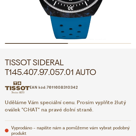
WHATSAPP
VIBER
VOLEJTE 9:00–18:00
+420 775 138 346
CZK
EUR
TISSOT SIDERAL
T145.407.97.057.01 AUTO
EAN kód:
7611608310342
Uděláme Vám speciální cenu. Prosím vyplňte žlutý
oválek "CHAT" na pravé dolní straně.
Vyprodáno - napište nám a pomůžeme vám vybrat podobný
produkt