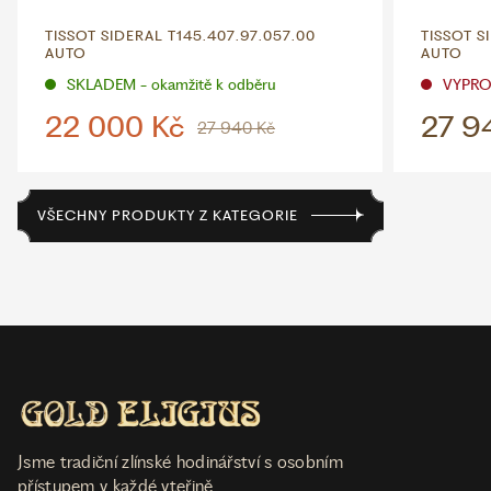
TISSOT SIDERAL T145.407.97.057.00
TISSOT S
AUTO
AUTO
SKLADEM - okamžitě k odběru
VYPR
22 000 Kč
27 9
27 940 Kč
VŠECHNY PRODUKTY Z KATEGORIE
Jsme tradiční zlínské hodinářství s osobním
přístupem v každé vteřině.