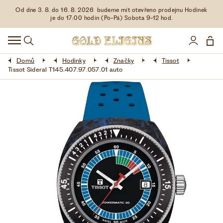
Od dne 3. 8. do 16. 8. 2026 budeme mít otevřeno prodejnu Hodinek
HODINKY
je do 17:00 hodin (Po-Pá) Sobota 9-12 hod.
DOPLŇKY
Domů
Hodinky
Značky
Tissot
ŠPERKY
Tissot Sideral T145.407.97.057.01 auto
AKCE
LIMITOVANÉ EDICE
LÁSKA ❤
VŠE O NÁKUPU
KONTAKT