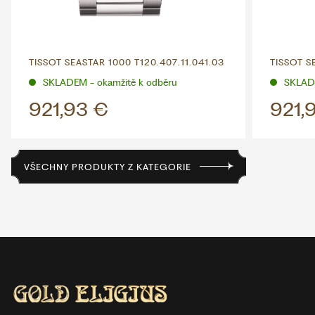
TISSOT SEASTAR 1000 T120.407.11.041.03
TISSOT S
SKLADEM - okamžitě k odběru
SKLADE
921,93 €
921,
VŠECHNY PRODUKTY Z KATEGORIE