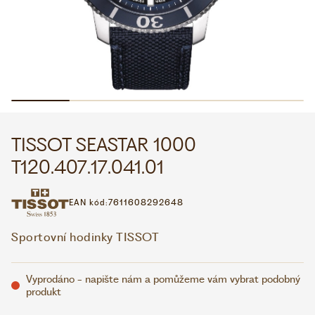
WHATSAPP
VIBER
VOLEJTE 9:00–18:00
+420 775 138 346
CZK
EUR
TISSOT SEASTAR 1000
T120.407.17.041.01
EAN kód:
7611608292648
Sportovní hodinky TISSOT
Vyprodáno - napište nám a pomůžeme vám vybrat podobný
produkt