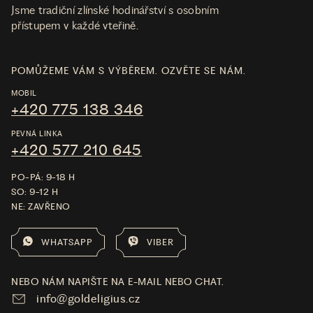
Jsme tradiční zlínské hodinářství s osobním
přístupem v každé vteřině.
POMŮŽEME VÁM S VÝBĚREM. OZVĚTE SE NÁM.
MOBIL
+420 775 138 346
PEVNÁ LINKA
+420 577 210 645
PO-PÁ: 9-18 H
SO: 9-12 H
NE: ZAVŘENO
WHATSAPP
VIBER
NEBO NÁM NAPIŠTE NA E-MAIL NEBO CHAT.
info@goldeligius.cz