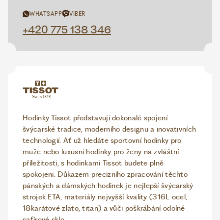
WHATSAPP
VIBER
+420 775 138 346
Hodinky Tissot představují dokonalé spojení
švýcarské tradice, moderního designu a inovativních
technologií. Ať už hledáte sportovní hodinky pro
muže nebo luxusní hodinky pro ženy na zvláštní
příležitosti, s hodinkami Tissot budete plně
spokojeni. Důkazem precizního zpracování těchto
pánských a dámských hodinek je nejlepší švýcarský
strojek ETA, materiály nejvyšší kvality (316L ocel,
18karátové zlato, titan) a vůči poškrábání odolné
safírové sklo.