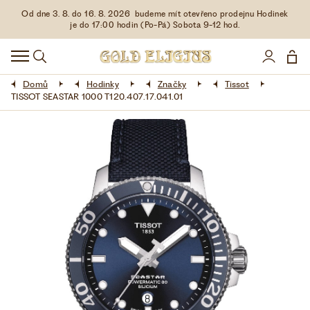
Od dne 3. 8. do 16. 8. 2026 budeme mít otevřeno prodejnu Hodinek
HODINKY
je do 17:00 hodin (Po-Pá) Sobota 9-12 hod.
DOPLŇKY
Domů
Hodinky
Značky
Tissot
ŠPERKY
TISSOT SEASTAR 1000 T120.407.17.041.01
AKCE
LIMITOVANÉ EDICE
LÁSKA ❤
VŠE O NÁKUPU
KONTAKT