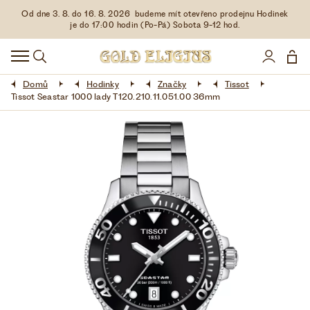
Od dne 3. 8. do 16. 8. 2026 budeme mít otevřeno prodejnu Hodinek
HODINKY
je do 17:00 hodin (Po-Pá) Sobota 9-12 hod.
DOPLŇKY
Domů
Hodinky
Značky
Tissot
ŠPERKY
Tissot Seastar 1000 lady T120.210.11.051.00 36mm
AKCE
LIMITOVANÉ EDICE
LÁSKA ❤
VŠE O NÁKUPU
KONTAKT