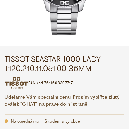
WHATSAPP
VIBER
VOLEJTE 9:00–18:00
+420 775 138 346
CZK
EUR
TISSOT SEASTAR 1000 LADY
T120.210.11.051.00 36MM
EAN kód:
7611608307717
Uděláme Vám speciální cenu. Prosím vyplňte žlutý
oválek "CHAT" na pravé dolní straně.
Na objednávku – Skladem u výrobce