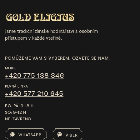
Jsme tradiční zlínské hodinářství s osobním
přístupem v každé vteřině.
POMŮŽEME VÁM S VÝBĚREM. OZVĚTE SE NÁM.
MOBIL
+420 775 138 346
PEVNÁ LINKA
+420 577 210 645
PO-PÁ: 9-18 H
SO: 9-12 H
NE: ZAVŘENO
WHATSAPP
VIBER