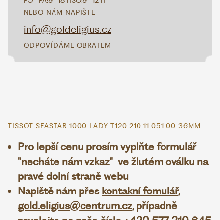
PO–PÁ:
9–18 H
SO:
9–12 H
NEBO NÁM NAPIŠTE
info@goldeligius.cz
ODPOVÍDÁME OBRATEM
TISSOT SEASTAR 1000 LADY T120.210.11.051.00 36MM
Pro lepší cenu prosím vyplňte formulář
"necháte nám vzkaz" ve žlutém oválku na
pravé dolní straně webu
Napiště nám přes
kontakní fomulář
,
gold.eligius@centrum.cz
, případně