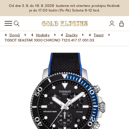
Od dne 3. 8. do 16. 8. 2026 budeme mít otevřeno prodejnu Hodinek
HODINKY
je do 17:00 hodin (Po-Pá) Sobota 9-12 hod.
DOPLŇKY
Domů
Hodinky
Značky
Tissot
ŠPERKY
TISSOT SEASTAR 1000 CHRONO T120.417.17.051.03
AKCE
LIMITOVANÉ EDICE
LÁSKA ❤
VŠE O NÁKUPU
KONTAKT