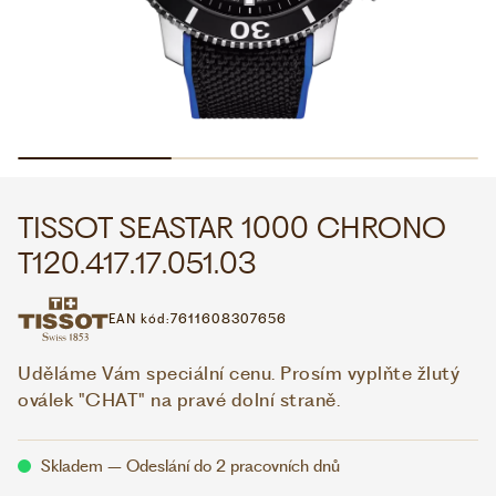
WHATSAPP
VIBER
VOLEJTE 9:00–18:00
+420 775 138 346
CZK
EUR
TISSOT SEASTAR 1000 CHRONO
T120.417.17.051.03
EAN kód:
7611608307656
Uděláme Vám speciální cenu. Prosím vyplňte žlutý
oválek "CHAT" na pravé dolní straně.
Skladem – Odeslání do 2 pracovních dnů