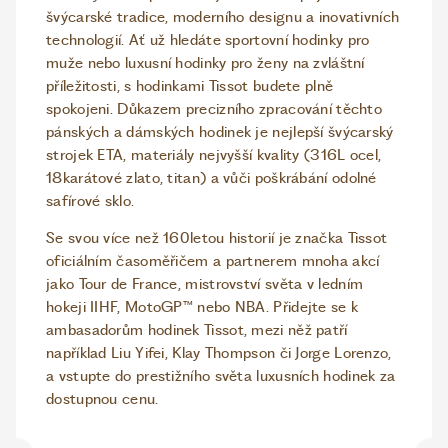
švýcarské tradice, moderního designu a inovativních
technologií. Ať už hledáte sportovní hodinky pro
muže nebo luxusní hodinky pro ženy na zvláštní
příležitosti, s hodinkami Tissot budete plně
spokojeni. Důkazem precizního zpracování těchto
pánských a dámských hodinek je nejlepší švýcarský
strojek ETA, materiály nejvyšší kvality (316L ocel,
18karátové zlato, titan) a vůči poškrábání odolné
safírové sklo.
Se svou více než 160letou historií je značka Tissot
oficiálním časoměřičem a partnerem mnoha akcí
jako Tour de France, mistrovství světa v ledním
hokeji IIHF, MotoGP™ nebo NBA. Přidejte se k
ambasadorům hodinek Tissot, mezi něž patří
například Liu Yifei, Klay Thompson či Jorge Lorenzo,
a vstupte do prestižního světa luxusních hodinek za
dostupnou cenu.