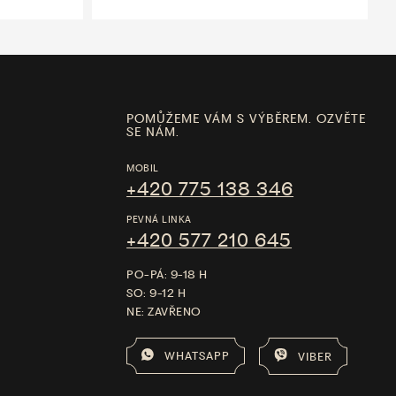
POMŮŽEME VÁM S VÝBĚREM. OZVĚTE
SE NÁM.
MOBIL
+420 775 138 346
PEVNÁ LINKA
+420 577 210 645
PO-PÁ: 9-18 H
SO: 9-12 H
NE: ZAVŘENO
WHATSAPP
VIBER