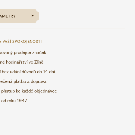
AMETRY
A VAŠÍ SPOKOJENOSTI
ikovaný prodejce značek
é hodinářství ve Zlíně
í bez udání důvodů do 14 dní
ečená platba a doprava
 přístup ke každé objednávce
e od roku 1947