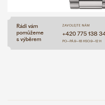
Rádi vám
ZAVOLEJTE NÁM
pomůžeme
+420 775 138 3
s výběrem
PO–PÁ:
9–18 H
SO:
9–12 H