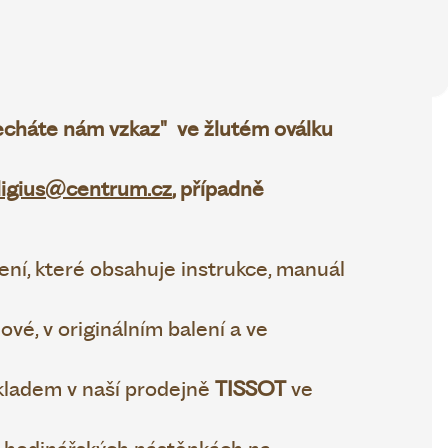
necháte nám vzkaz" ve žlutém oválku
ligius@centrum.cz
, případně
ní, které obsahuje instrukce, manuál
vé, v originálním balení a ve
ladem v naší prodejně
TISSOT
ve