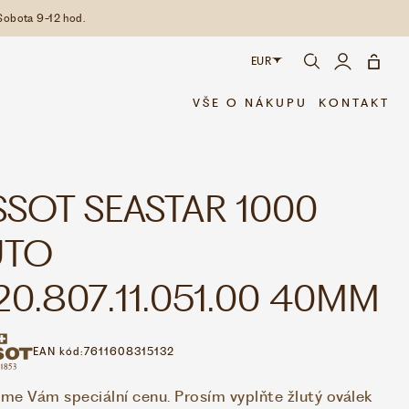
Sobota 9-12 hod.
EUR
CZK
VŠE O NÁKUPU
KONTAKT
EUR
SSOT SEASTAR 1000
UTO
20.807.11.051.00 40MM
EAN kód:
7611608315132
me Vám speciální cenu. Prosím vyplňte žlutý oválek