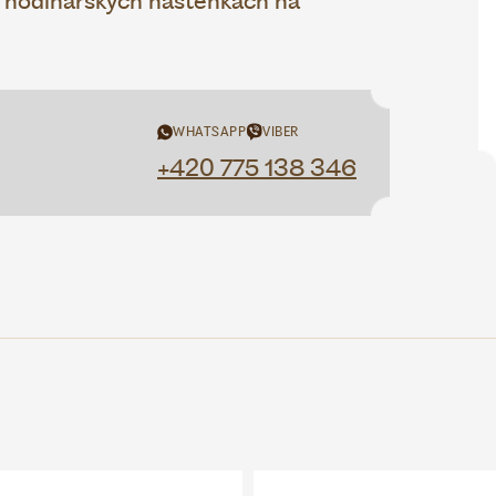
h hodinářských nástěnkách na
WHATSAPP
VIBER
+420 775 138 346