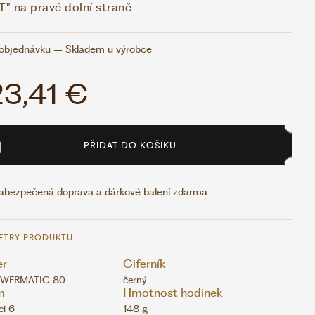
" na pravé dolní straně.
objednávku – Skladem u výrobce
3,41 €
PŘIDAT DO KOŠÍKU
abezpečená doprava a dárkové balení zdarma.
ETRY PRODUKTU
er
Ciferník
OWERMATIC 80
černý
m
Hmotnost hodinek
ci 6
148 g