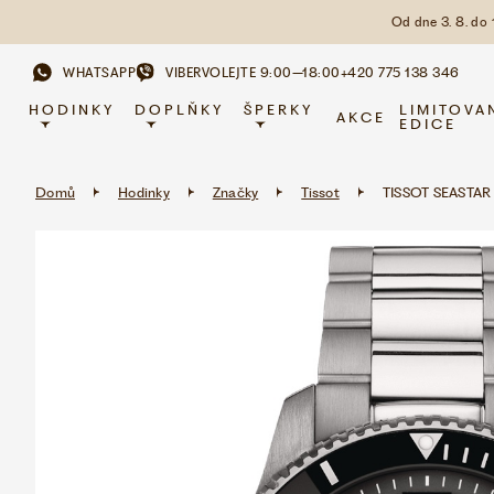
Od dne 3. 8. do
WHATSAPP
VIBER
VOLEJTE 9:00–18:00
+420 775 138 346
HODINKY
DOPLŇKY
ŠPERKY
LIMITOVA
AKCE
EDICE
Domů
Hodinky
Značky
Tissot
TISSOT SEASTAR 