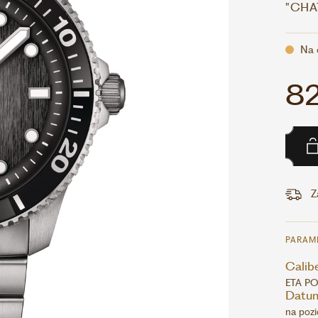
"CHAT
Na 
82
Z
PARAM
Calib
ETA P
Datu
na pozi