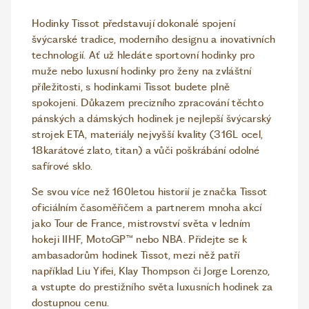
Hodinky Tissot představují dokonalé spojení
švýcarské tradice, moderního designu a inovativních
technologií. Ať už hledáte sportovní hodinky pro
muže nebo luxusní hodinky pro ženy na zvláštní
příležitosti, s hodinkami Tissot budete plně
spokojeni. Důkazem precizního zpracování těchto
pánských a dámských hodinek je nejlepší švýcarský
strojek ETA, materiály nejvyšší kvality (316L ocel,
18karátové zlato, titan) a vůči poškrábání odolné
safírové sklo.
Se svou více než 160letou historií je značka Tissot
oficiálním časoměřičem a partnerem mnoha akcí
jako Tour de France, mistrovství světa v ledním
hokeji IIHF, MotoGP™ nebo NBA. Přidejte se k
ambasadorům hodinek Tissot, mezi něž patří
například Liu Yifei, Klay Thompson či Jorge Lorenzo,
a vstupte do prestižního světa luxusních hodinek za
dostupnou cenu.