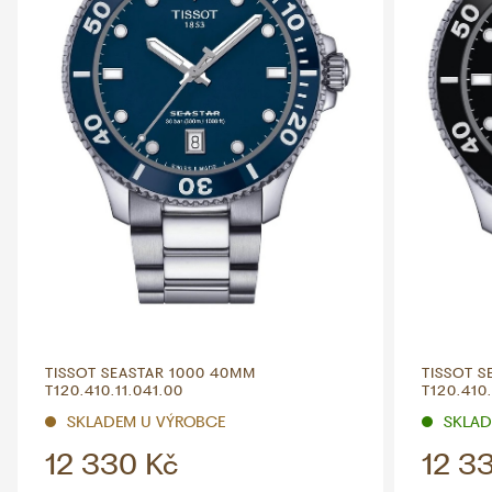
TISSOT SEASTAR 1000 40MM
TISSOT S
T120.410.11.041.00
T120.410.
SKLADEM U VÝROBCE
SKLADE
12 330 Kč
12 3