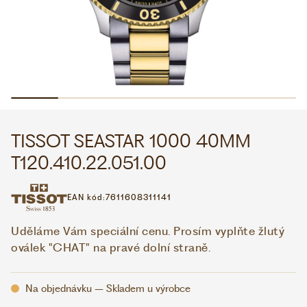
WHATSAPP
VIBER
VOLEJTE 9:00–18:00
+420 775 138 346
CZK
EUR
TISSOT SEASTAR 1000 40MM
T120.410.22.051.00
EAN kód:
7611608311141
Uděláme Vám speciální cenu. Prosím vyplňte žlutý
oválek "CHAT" na pravé dolní straně.
Na objednávku – Skladem u výrobce