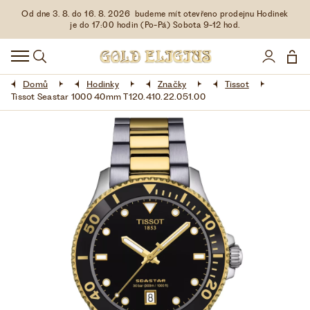
Od dne 3. 8. do 16. 8. 2026 budeme mít otevřeno prodejnu Hodinek
HODINKY
je do 17:00 hodin (Po-Pá) Sobota 9-12 hod.
DOPLŇKY
Domů
Hodinky
Značky
Tissot
ŠPERKY
Tissot Seastar 1000 40mm T120.410.22.051.00
AKCE
LIMITOVANÉ EDICE
LÁSKA ❤
VŠE O NÁKUPU
KONTAKT