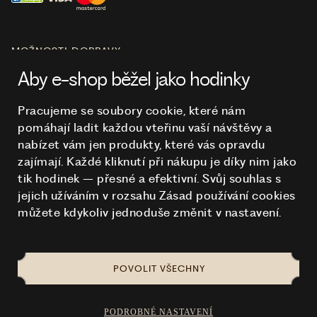
MOŽNOSTI DOPRAVY
Aby e-shop běžel jako hodinky
Pracujeme se soubory cookie, které nám
pomáhají ladit každou vteřinu vaší návštěvy a
O NÁKUPU
nabízet vám jen produkty, které vás opravdu
zajímají. Každé kliknutí při nákupu je díky nim
jako
tik hodinek – přesné a efektivní. Svůj souhlas s
HODINKY
jejich užíváním v rozsahu Zásad používání cookies
můžete kdykoliv jednoduše změnit v nastavení.
POVOLIT VŠECHNY
NA TOMTO WEBU STRAŠÍ
© 2026 STUCHLÍK
PODROBNÉ NASTAVENÍ