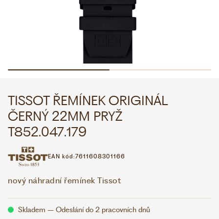
WHATSAPP
VIBER
VOLEJTE 9:00–18:00
+420 775 138 346
CZK
EUR
TISSOT ŘEMÍNEK ORIGINÁL
ČERNÝ 22MM PRYŽ
T852.047.179
EAN kód:
7611608301166
nový náhradní řemínek Tissot
Skladem – Odeslání do 2 pracovních dnů