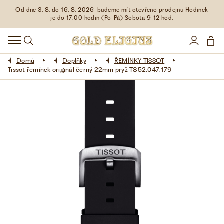
Od dne 3. 8. do 16. 8. 2026 budeme mít otevřeno prodejnu Hodinek
HODINKY
je do 17:00 hodin (Po-Pá) Sobota 9-12 hod.
DOPLŇKY
Domů
Doplňky
ŘEMÍNKY TISSOT
ŠPERKY
Tissot řemínek originál černý 22mm pryž T852.047.179
AKCE
LIMITOVANÉ EDICE
LÁSKA ❤
VŠE O NÁKUPU
KONTAKT