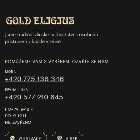
Jsme tradiční zlínské hodinářství s osobním
přístupem v každé vteřině.
POMŮŽEME VÁM S VÝBĚREM. OZVĚTE SE NÁM.
MOBIL
+420 775 138 346
PEVNÁ LINKA
+420 577 210 645
PO-PÁ: 9-18 H
SO: 9-12 H
NE: ZAVŘENO
WHATSAPP
VIBER