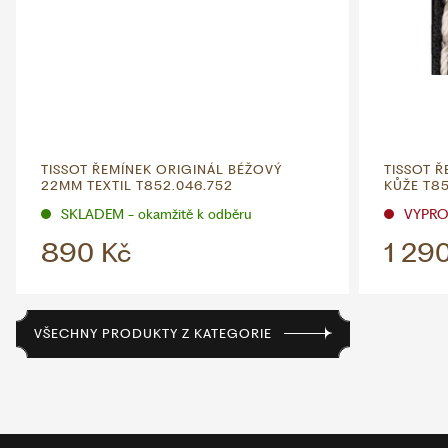
TISSOT ŘEMÍNEK ORIGINÁL BÉŽOVÝ
TISSOT 
22MM TEXTIL T852.046.752
KŮŽE T8
SKLADEM - okamžitě k odběru
VYPR
890 Kč
1 29
VŠECHNY PRODUKTY Z KATEGORIE