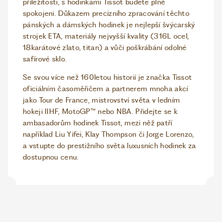
příležitosti, s hodinkami Tissot budete plně
spokojeni. Důkazem precizního zpracování těchto
pánských a dámských hodinek je nejlepší švýcarský
strojek ETA, materiály nejvyšší kvality (316L ocel,
18karátové zlato, titan) a vůči poškrábání odolné
safírové sklo.
Se svou více než 160letou historií je značka Tissot
oficiálním časoměřičem a partnerem mnoha akcí
jako Tour de France, mistrovství světa v ledním
hokeji IIHF, MotoGP™ nebo NBA. Přidejte se k
ambasadorům hodinek Tissot, mezi něž patří
například Liu Yifei, Klay Thompson či Jorge Lorenzo,
a vstupte do prestižního světa luxusních hodinek za
dostupnou cenu.