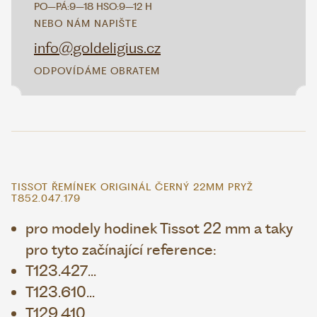
PO–PÁ:
9–18 H
SO:
9–12 H
NEBO NÁM NAPIŠTE
info@goldeligius.cz
ODPOVÍDÁME OBRATEM
TISSOT ŘEMÍNEK ORIGINÁL ČERNÝ 22MM PRYŽ
T852.047.179
pro modely hodinek Tissot 22 mm a taky
pro tyto začínající reference:
T123.427...
T123.610...
T129.410...