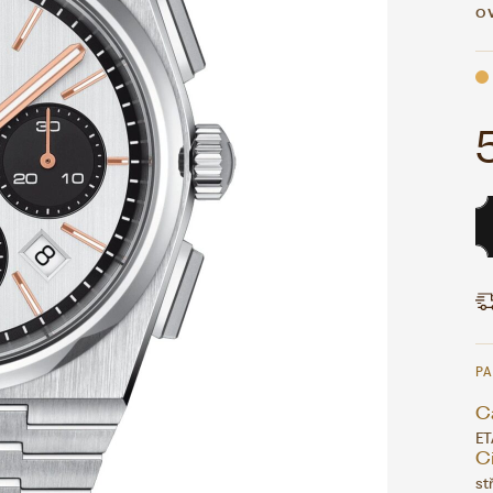
o
P
Ca
ET
Ci
st