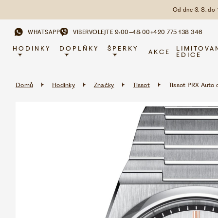
Od dne 3. 8. do
WHATSAPP
VIBER
VOLEJTE 9:00–18:00
+420 775 138 346
HODINKY
DOPLŇKY
ŠPERKY
LIMITOVA
AKCE
EDICE
Domů
Hodinky
Značky
Tissot
Tissot PRX Auto 