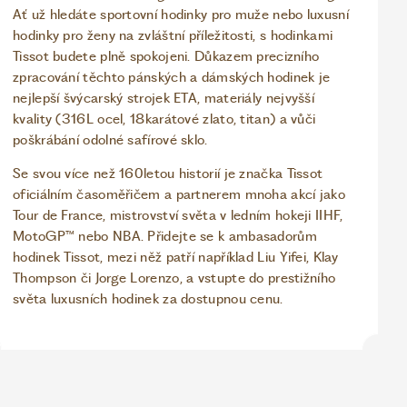
Ať už hledáte sportovní hodinky pro muže nebo luxusní
hodinky pro ženy na zvláštní příležitosti, s hodinkami
Tissot budete plně spokojeni. Důkazem precizního
zpracování těchto pánských a dámských hodinek je
nejlepší švýcarský strojek ETA, materiály nejvyšší
kvality (316L ocel, 18karátové zlato, titan) a vůči
poškrábání odolné safírové sklo.
Se svou více než 160letou historií je značka Tissot
oficiálním časoměřičem a partnerem mnoha akcí jako
Tour de France, mistrovství světa v ledním hokeji IIHF,
MotoGP™ nebo NBA. Přidejte se k ambasadorům
hodinek Tissot, mezi něž patří například Liu Yifei, Klay
Thompson či Jorge Lorenzo, a vstupte do prestižního
světa luxusních hodinek za dostupnou cenu.