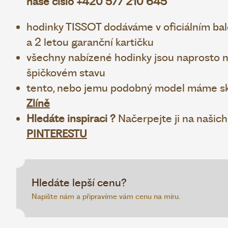
naše číslo +420 577 210 645
hodinky TISSOT dodáváme v oficiálním bale
a 2 letou garanční kartičku
všechny nabízené hodinky jsou naprosto no
špičkovém stavu
tento, nebo jemu podobný model máme sk
Zlíně
Hledáte inspiraci ?
Načerpejte ji na našic
PINTERESTU
Hledáte lepší cenu?
Napište nám a připravíme vám cenu na míru.