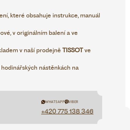
ní, které obsahuje instrukce, manuál
vé, v originálním balení a ve
ladem v naší prodejně
TISSOT
ve
h hodinářských nástěnkách na
WHATSAPP
VIBER
+420 775 138 346