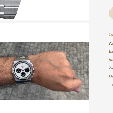
ZÁ
Ce
Ka
Vr
Za
Os
Tr