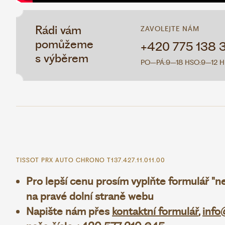
Rádi vám
ZAVOLEJTE NÁM
pomůžeme
+420 775 138 
s výběrem
PO–PÁ:
9–18 H
SO:
9–12 H
TISSOT PRX AUTO CHRONO T137.427.11.011.00
Pro lepší cenu prosím vyplňte formulář "
na pravé dolní straně webu
Napište nám přes
kontaktní formulář
,
info