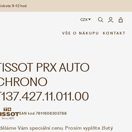
Sobota 9-12 hod.
CZK
CZK
VŠE O NÁKUPU
KONTAKT
EUR
TISSOT PRX AUTO
CHRONO
T137.427.11.011.00
EAN kód:
7611608303788
děláme Vám speciální cenu. Prosím vyplňte žlutý