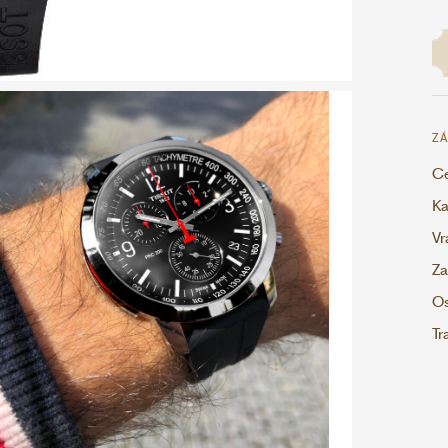
ZÁ
Ce
Ka
Vr
Za
Os
Tr