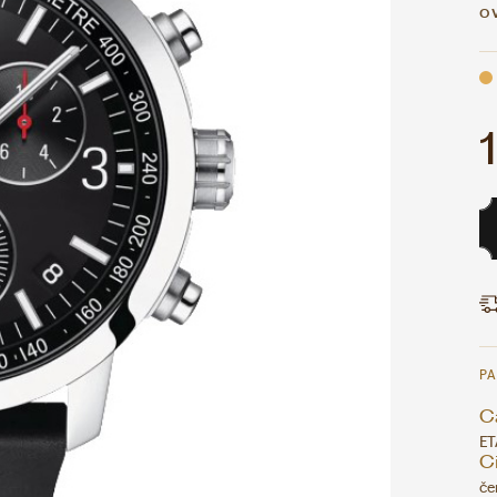
o
P
Ca
ET
Ci
če