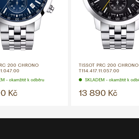
PRC 200 CHRONO
TISSOT PRC 200 CHRONO
11.047.00
T114.417.11.057.00
M - okamžitě k odběru
SKLADEM - okamžitě k odb
90 Kč
13 890 Kč