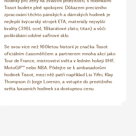
hodinky pro ženy na zvláštní příležitosti, s hodinkami
Tissot budete plně spokojeni. Důkazem precizního
zpracování těchto pánských a dámských hodinek je
nejlepší švýcarský strojek ETA, materiály nejvyšší
kvality (316L ocel, 18karátové zlato, titan) a vůči
poškrábání odolné safírové sklo.
Se svou více než 160letou historií je značka Tissot
oficiálním časoměřičem a partnerem mnoha akcí jako
Tour de France, mistrovství světa v ledním hokeji IIHF,
MotoGP™ nebo NBA. Přidejte se k ambasadorům
hodinek Tissot, mezi něž patří například Liu Yifei, Klay
Thompson či Jorge Lorenzo, a vstupte do prestižního
světa luxusních hodinek za dostupnou cenu.