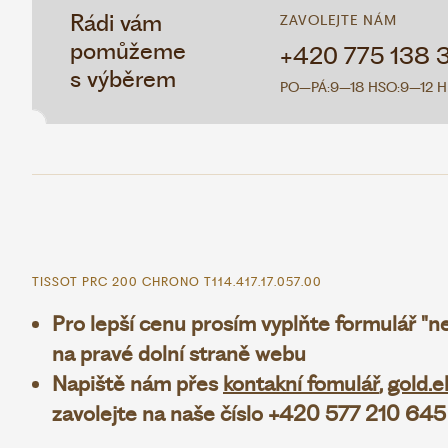
Rádi vám
ZAVOLEJTE NÁM
pomůžeme
+420 775 138 
s výběrem
PO–PÁ:
9–18 H
SO:
9–12 H
TISSOT PRC 200 CHRONO T114.417.17.057.00
Pro lepší cenu prosím vyplňte formulář "
na pravé dolní straně webu
Napiště nám přes
kontakní fomulář
,
gold.e
zavolejte na naše číslo +420 577 210 645