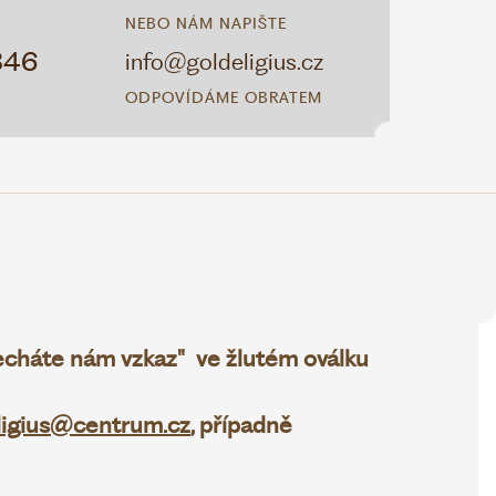
NEBO NÁM NAPIŠTE
346
info@goldeligius.cz
ODPOVÍDÁME OBRATEM
necháte nám vzkaz" ve žlutém oválku
ligius@centrum.cz
, případně