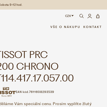
Sobota 9-12 hod.
CZK
CZK
VŠE O NÁKUPU
KONTAKT
EUR
TISSOT PRC
200 CHRONO
T114.417.17.057.00
EAN kód:
7611608293539
děláme Vám speciální cenu. Prosím vyplňte žlutý