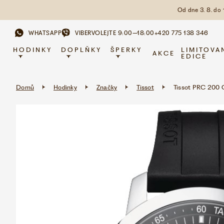
Od dne 3. 8. do
WHATSAPP
VIBER
VOLEJTE 9:00–18:00
+420 775 138 346
HODINKY
DOPLŇKY
ŠPERKY
LIMITOVA
AKCE
EDICE
Domů
Hodinky
Značky
Tissot
Tissot PRC 200 