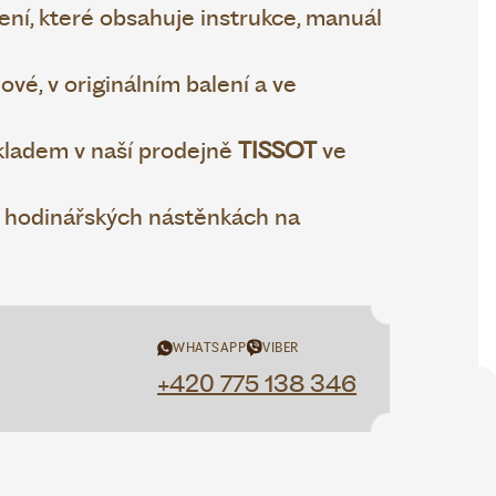
ní, které obsahuje instrukce, manuál
vé, v originálním balení a ve
ladem v naší prodejně
TISSOT
ve
h hodinářských nástěnkách na
WHATSAPP
VIBER
+420 775 138 346