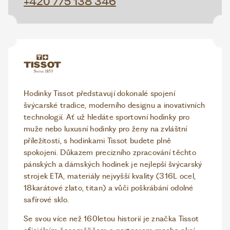
+420 775 138 346
Hodinky Tissot představují dokonalé spojení
švýcarské tradice, moderního designu a inovativních
technologií. Ať už hledáte sportovní hodinky pro
muže nebo luxusní hodinky pro ženy na zvláštní
příležitosti, s hodinkami Tissot budete plně
spokojeni. Důkazem precizního zpracování těchto
pánských a dámských hodinek je nejlepší švýcarský
strojek ETA, materiály nejvyšší kvality (316L ocel,
18karátové zlato, titan) a vůči poškrábání odolné
safírové sklo.
Se svou více než 160letou historií je značka Tissot