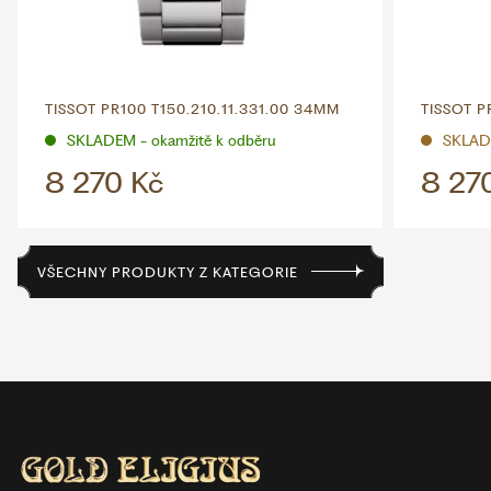
TISSOT PR100 T150.210.11.331.00 34MM
TISSOT P
SKLADEM - okamžitě k odběru
SKLAD
8 270 Kč
8 27
VŠECHNY PRODUKTY Z KATEGORIE