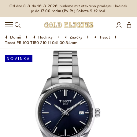
Od dne 3. 8. do 16. 8. 2026 budeme mít otevřeno prodejnu Hodinek
HODINKY
je do 17:00 hodin (Po-Pá) Sobota 9-12 hod.
DOPLŇKY
Domů
Hodinky
Značky
Tissot
ŠPERKY
Tissot PR 100 T150.210.11.041.00 34mm
AKCE
NOVINKA
LIMITOVANÉ EDICE
LÁSKA ❤
VŠE O NÁKUPU
KONTAKT