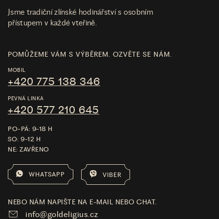
Jsme tradiční zlínské hodinářství s osobním
přístupem v každé vteřině.
POMŮŽEME VÁM S VÝBĚREM. OZVĚTE SE NÁM.
MOBIL
+420 775 138 346
PEVNÁ LINKA
+420 577 210 645
PO-PÁ: 9-18 H
SO: 9-12 H
NE: ZAVŘENO
WHATSAPP
VIBER
NEBO NÁM NAPIŠTE NA E-MAIL NEBO CHAT.
info@goldeligius.cz