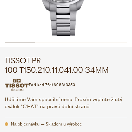
WHATSAPP
VIBER
VOLEJTE 9:00–18:00
+420 775 138 346
CZK
EUR
TISSOT PR
100 T150.210.11.041.00 34MM
EAN kód:
7611608313350
Uděláme Vám speciální cenu. Prosím vyplňte žlutý
oválek "CHAT" na pravé dolní straně.
Na objednávku – Skladem u výrobce