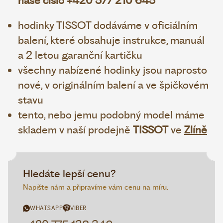
naše číslo +420 577 210 645
hodinky TISSOT dodáváme v oficiálním
balení, které obsahuje instrukce, manuál
a 2 letou garanční kartičku
všechny nabízené hodinky jsou naprosto
nové, v originálním balení a ve špičkovém
stavu
tento, nebo jemu podobný model máme
skladem v naší prodejně
TISSOT
ve
Zlíně
Hledáte lepší cenu?
Napište nám a připravíme vám cenu na míru.
WHATSAPP
VIBER