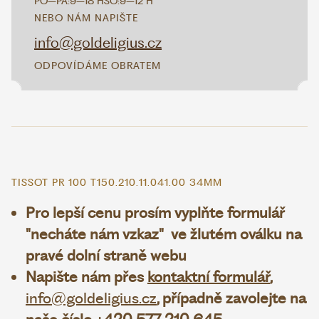
PO–PÁ:
9–18 H
SO:
9–12 H
NEBO NÁM NAPIŠTE
info@goldeligius.cz
ODPOVÍDÁME OBRATEM
TISSOT PR 100 T150.210.11.041.00 34MM
Pro lepší cenu prosím vyplňte formulář
"necháte nám vzkaz" ve žlutém oválku na
pravé dolní straně webu
Napište nám přes
kontaktní formulář
,
info@goldeligius.cz
, případně zavolejte na