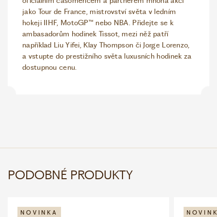
oficiálním časoměřičem a partnerem mnoha akcí
jako Tour de France, mistrovství světa v ledním
hokeji IIHF, MotoGP™ nebo NBA. Přidejte se k
ambasadorům hodinek Tissot, mezi něž patří
například Liu Yifei, Klay Thompson či Jorge Lorenzo,
a vstupte do prestižního světa luxusních hodinek za
dostupnou cenu.
PODOBNÉ PRODUKTY
NOVINKA
NOVIN