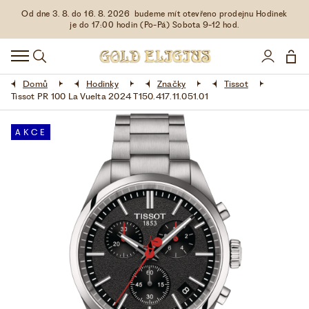
Od dne 3. 8. do 16. 8. 2026 budeme mít otevřeno prodejnu Hodinek
HODINKY
je do 17:00 hodin (Po-Pá) Sobota 9-12 hod.
DOPLŇKY
Domů
Hodinky
Značky
Tissot
ŠPERKY
Tissot PR 100 La Vuelta 2024 T150.417.11.051.01
AKCE
AKCE
LIMITOVANÉ EDICE
LÁSKA ❤
VŠE O NÁKUPU
KONTAKT