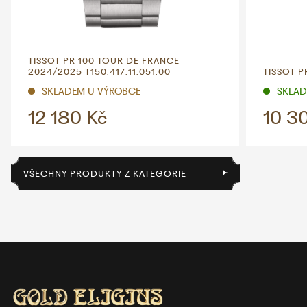
TISSOT PR 100 TOUR DE FRANCE
2024/2025 T150.417.11.051.00
TISSOT PR
SKLADEM U VÝROBCE
SKLADE
12 180 Kč
10 3
VŠECHNY PRODUKTY Z KATEGORIE