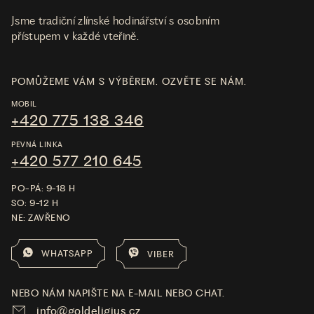
Jsme tradiční zlínské hodinářství s osobním
přístupem v každé vteřině.
POMŮŽEME VÁM S VÝBĚREM. OZVĚTE SE NÁM.
MOBIL
+420 775 138 346
PEVNÁ LINKA
+420 577 210 645
PO-PÁ: 9-18 H
SO: 9-12 H
NE: ZAVŘENO
WHATSAPP
VIBER
NEBO NÁM NAPIŠTE NA E-MAIL NEBO CHAT.
info@goldeligius.cz