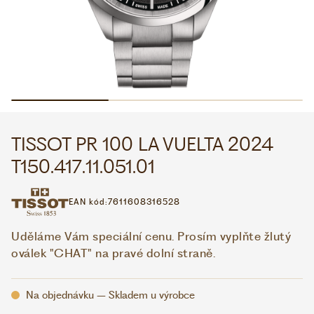
WHATSAPP
VIBER
VOLEJTE 9:00–18:00
+420 775 138 346
CZK
EUR
TISSOT PR 100 LA VUELTA 2024
T150.417.11.051.01
EAN kód:
7611608316528
Uděláme Vám speciální cenu. Prosím vyplňte žlutý
oválek "CHAT" na pravé dolní straně.
Na objednávku – Skladem u výrobce