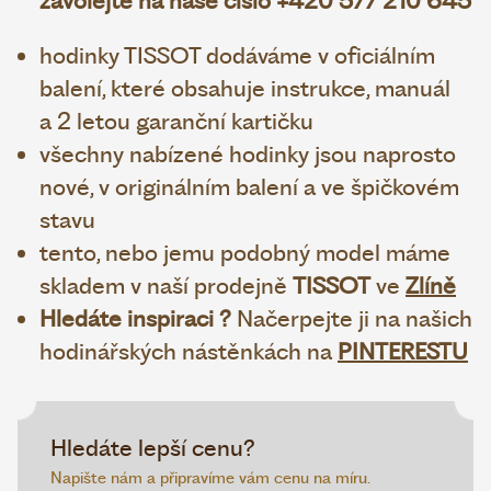
zavolejte na naše číslo +420 577 210 645
hodinky TISSOT dodáváme v oficiálním
balení, které obsahuje instrukce, manuál
a 2 letou garanční kartičku
všechny nabízené hodinky jsou naprosto
nové, v originálním balení a ve špičkovém
stavu
tento, nebo jemu podobný model máme
skladem v naší prodejně
TISSOT
ve
Zlíně
Hledáte inspiraci ?
Načerpejte ji na našich
hodinářských nástěnkách na
PINTERESTU
Hledáte lepší cenu?
Napište nám a připravíme vám cenu na míru.