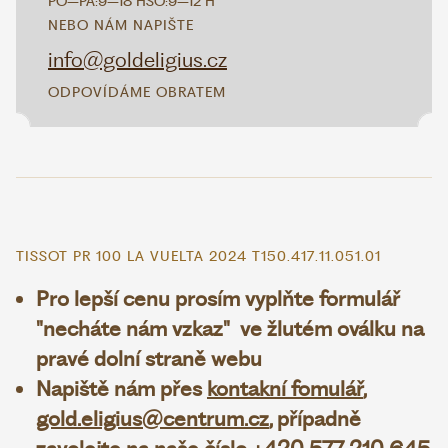
PO–PÁ:
9–18 H
SO:
9–12 H
NEBO NÁM NAPIŠTE
info@goldeligius.cz
ODPOVÍDÁME OBRATEM
TISSOT PR 100 LA VUELTA 2024 T150.417.11.051.01
Pro lepší cenu prosím vyplňte formulář
"necháte nám vzkaz" ve žlutém oválku na
pravé dolní straně webu
Napiště nám přes
kontakní fomulář
,
gold.eligius@centrum.cz
, případně