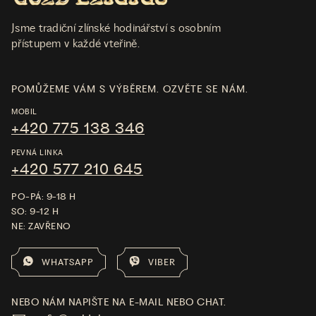
Jsme tradiční zlínské hodinářství s osobním
přístupem v každé vteřině.
POMŮŽEME VÁM S VÝBĚREM. OZVĚTE SE NÁM.
MOBIL
+420 775 138 346
PEVNÁ LINKA
+420 577 210 645
PO-PÁ: 9-18 H
SO: 9-12 H
NE: ZAVŘENO
WHATSAPP
VIBER
NEBO NÁM NAPIŠTE NA E-MAIL NEBO CHAT.