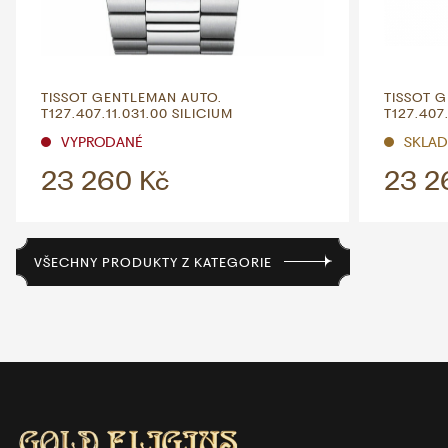
TISSOT GENTLEMAN AUTO.
TISSOT 
T127.407.11.031.00 SILICIUM
T127.407.
VYPRODANÉ
SKLAD
23 260 Kč
23 2
VŠECHNY PRODUKTY Z KATEGORIE