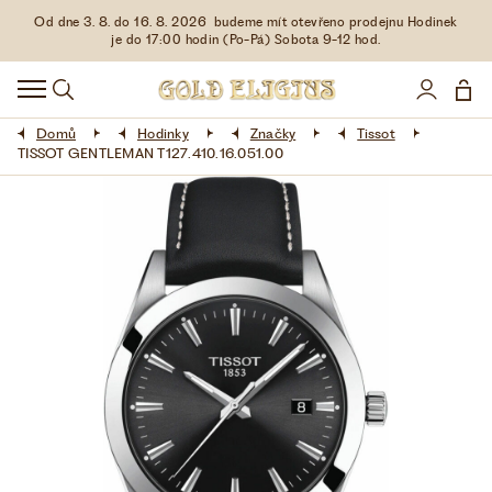
Od dne 3. 8. do 16. 8. 2026 budeme mít otevřeno prodejnu Hodinek
HODINKY
je do 17:00 hodin (Po-Pá) Sobota 9-12 hod.
DOPLŇKY
Domů
Hodinky
Značky
Tissot
ŠPERKY
TISSOT GENTLEMAN T127.410.16.051.00
AKCE
LIMITOVANÉ EDICE
LÁSKA ❤
VŠE O NÁKUPU
KONTAKT