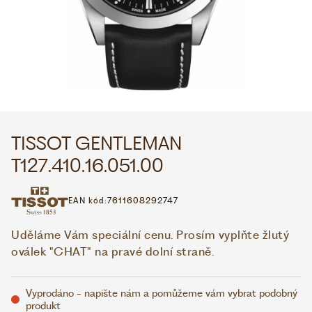
WHATSAPP
VIBER
VOLEJTE 9:00–18:00
+420 775 138 346
CZK
EUR
TISSOT GENTLEMAN
T127.410.16.051.00
EAN kód:
7611608292747
Uděláme Vám speciální cenu. Prosím vyplňte žlutý
oválek "CHAT" na pravé dolní straně.
Vyprodáno - napište nám a pomůžeme vám vybrat podobný
produkt