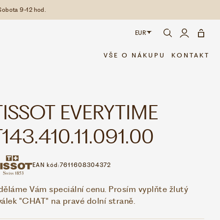
Sobota 9-12 hod.
EUR
CZK
VŠE O NÁKUPU
KONTAKT
EUR
TISSOT EVERYTIME
T143.410.11.091.00
EAN kód:
7611608304372
děláme Vám speciální cenu. Prosím vyplňte žlutý
válek "CHAT" na pravé dolní straně.