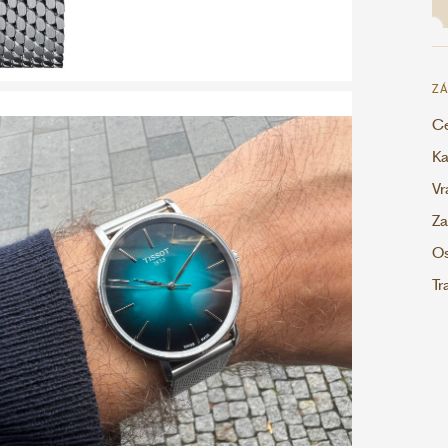
ZÁ
Ce
Ka
Vr
Za
Os
Tr