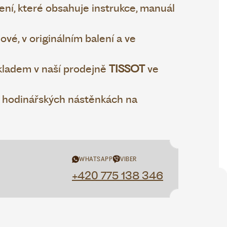
ní, které obsahuje instrukce, manuál
vé, v originálním balení a ve
ladem v naší prodejně
TISSOT
ve
h hodinářských nástěnkách na
WHATSAPP
VIBER
+420 775 138 346