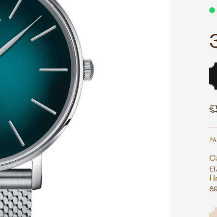
P
Ca
ET
H
89