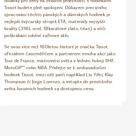
hodinky pro ženy na zvláštní příležitosti, s hodinkami
Tissot budete plně spokojeni. Důkazem precizního
zpracování těchto pánských a dámských hodinek je
nejlepší švýcarský strojek ETA, materiály nejvyšší
kvality (316L ocel, 18karátové zlato, titan) a vůči
poškrábání odolné safírové sklo.
Se svou více než 160letou historií je značka Tissot
oficiálním časoměřičem a partnerem mnoha akcí jako
Tour de France, mistrovství světa v ledním hokeji IIHF,
MotoGP™ nebo NBA. Přidejte se k ambasadorům
hodinek Tissot, mezi něž patří například Liu Yifei, Klay
Thompson či Jorge Lorenzo, a vstupte do prestižního
světa luxusních hodinek za dostupnou cenu.