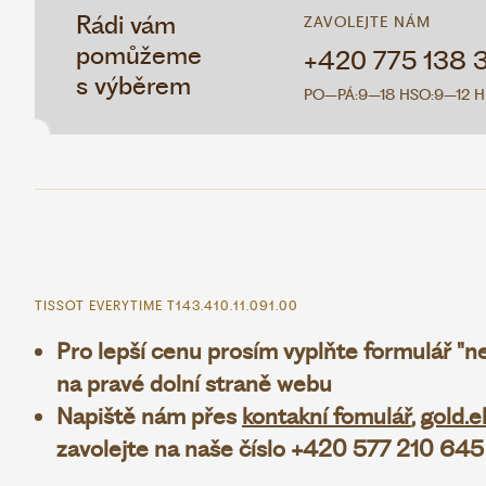
Rádi vám
ZAVOLEJTE NÁM
pomůžeme
+420 775 138 
s výběrem
PO–PÁ:
9–18 H
SO:
9–12 H
TISSOT EVERYTIME T143.410.11.091.00
Pro lepší cenu prosím vyplňte formulář "
na pravé dolní straně webu
Napiště nám přes
kontakní fomulář
,
gold.e
zavolejte na naše číslo +420 577 210 645