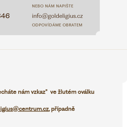
NEBO NÁM NAPIŠTE
346
info@goldeligius.cz
ODPOVÍDÁME OBRATEM
necháte nám vzkaz" ve žlutém oválku
ligius@centrum.cz
, případně