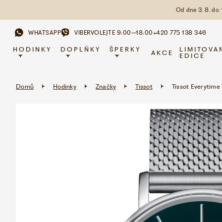
Od dne 3. 8. do
WHATSAPP
VIBER
VOLEJTE 9:00–18:00
+420 775 138 346
HODINKY
DOPLŇKY
ŠPERKY
LIMITOVA
AKCE
EDICE
Domů
Hodinky
Značky
Tissot
Tissot Everytime