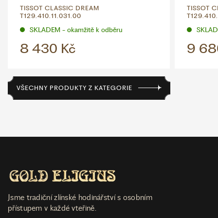
TISSOT CLASSIC DREAM
TISSOT 
T129.410.11.031.00
T129.410
SKLADEM - okamžitě k odběru
SKLADE
8 430 Kč
9 68
VŠECHNY PRODUKTY Z KATEGORIE
Jsme tradiční zlínské hodinářství s osobním
přístupem v každé vteřině.