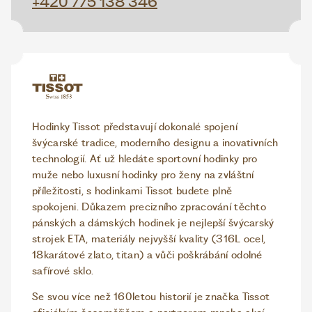
+420 775 138 346
Hodinky Tissot představují dokonalé spojení
švýcarské tradice, moderního designu a inovativních
technologií. Ať už hledáte sportovní hodinky pro
muže nebo luxusní hodinky pro ženy na zvláštní
příležitosti, s hodinkami Tissot budete plně
spokojeni. Důkazem precizního zpracování těchto
pánských a dámských hodinek je nejlepší švýcarský
strojek ETA, materiály nejvyšší kvality (316L ocel,
18karátové zlato, titan) a vůči poškrábání odolné
safírové sklo.
Se svou více než 160letou historií je značka Tissot