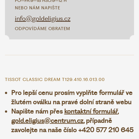
PO–PÁ:
9–18 H
SO:
9–12 H
NEBO NÁM NAPIŠTE
info@goldeligius.cz
ODPOVÍDÁME OBRATEM
TISSOT CLASSIC DREAM T129.410.16.013.00
Pro lepší cenu prosím vyplňte formulář ve
žlutém oválku na pravé dolní straně webu
Napište nám přes
kontaktní formulář
,
gold.eligius@centrum.cz
, případně
zavolejte na naše číslo +420 577 210 645