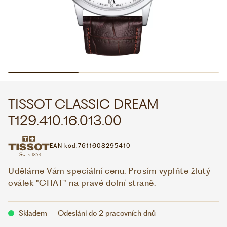
WHATSAPP
VIBER
VOLEJTE 9:00–18:00
+420 775 138 346
CZK
EUR
TISSOT CLASSIC DREAM
T129.410.16.013.00
EAN kód:
7611608295410
Uděláme Vám speciální cenu. Prosím vyplňte žlutý
oválek "CHAT" na pravé dolní straně.
Skladem – Odeslání do 2 pracovních dnů