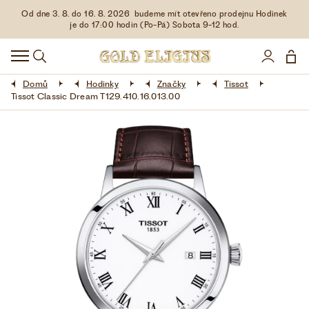
Od dne 3. 8. do 16. 8. 2026 budeme mít otevřeno prodejnu Hodinek
HODINKY
je do 17:00 hodin (Po-Pá) Sobota 9-12 hod.
DOPLŇKY
Domů
Hodinky
Značky
Tissot
ŠPERKY
Tissot Classic Dream T129.410.16.013.00
AKCE
LIMITOVANÉ EDICE
LÁSKA ❤
VŠE O NÁKUPU
KONTAKT