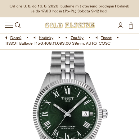
Od dne 3. 8. do 16. 8. 2026 budeme mít otevřeno prodejnu Hodinek
HODINKY
je do 17:00 hodin (Po-Pá) Sobota 9-12 hod.
DOPLŇKY
Domů
Hodinky
Značky
Tissot
ŠPERKY
TISSOT Ballade T156.408.11.093.00 39mm, AUTO, COSC
AKCE
LIMITOVANÉ EDICE
LÁSKA ❤
VŠE O NÁKUPU
KONTAKT