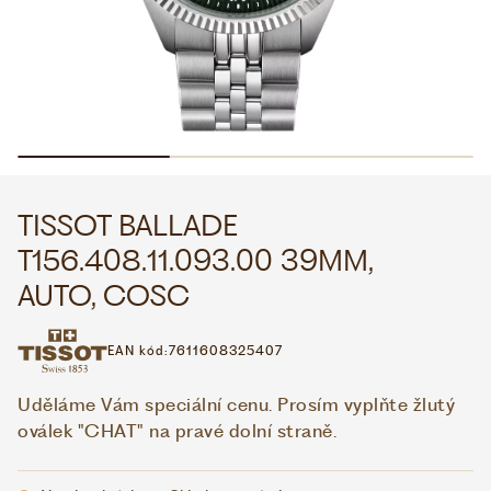
WHATSAPP
VIBER
VOLEJTE 9:00–18:00
+420 775 138 346
CZK
EUR
TISSOT BALLADE
T156.408.11.093.00 39MM,
AUTO, COSC
EAN kód:
7611608325407
Uděláme Vám speciální cenu. Prosím vyplňte žlutý
oválek "CHAT" na pravé dolní straně.