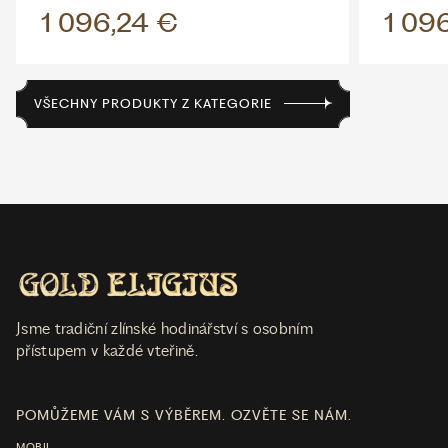
1 096,24 €
1 09
VŠECHNY PRODUKTY Z KATEGORIE
Jsme tradiční zlínské hodinářství s osobním
přístupem v každé vteřině.
POMŮŽEME VÁM S VÝBĚREM. OZVĚTE SE NÁM.
MOBIL