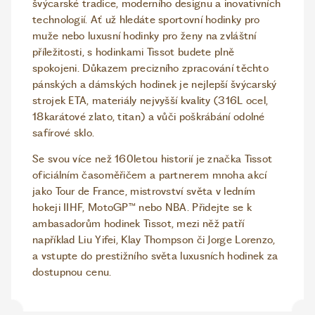
švýcarské tradice, moderního designu a inovativních
technologií. Ať už hledáte sportovní hodinky pro
muže nebo luxusní hodinky pro ženy na zvláštní
příležitosti, s hodinkami Tissot budete plně
spokojeni. Důkazem precizního zpracování těchto
pánských a dámských hodinek je nejlepší švýcarský
strojek ETA, materiály nejvyšší kvality (316L ocel,
18karátové zlato, titan) a vůči poškrábání odolné
safírové sklo.
Se svou více než 160letou historií je značka Tissot
oficiálním časoměřičem a partnerem mnoha akcí
jako Tour de France, mistrovství světa v ledním
hokeji IIHF, MotoGP™ nebo NBA. Přidejte se k
ambasadorům hodinek Tissot, mezi něž patří
například Liu Yifei, Klay Thompson či Jorge Lorenzo,
a vstupte do prestižního světa luxusních hodinek za
dostupnou cenu.