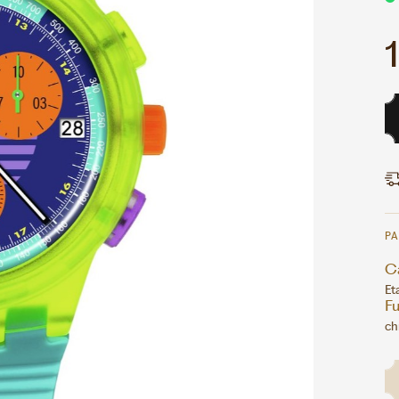
P
Ca
Et
F
ch