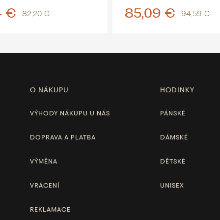
4 €
85,09 €
82,20 €
94,59 €
O NÁKUPU
HODINKY
VÝHODY NÁKUPU U NÁS
PÁNSKÉ
DOPRAVA A PLATBA
DÁMSKÉ
VÝMĚNA
DĚTSKÉ
VRÁCENÍ
UNISEX
REKLAMACE