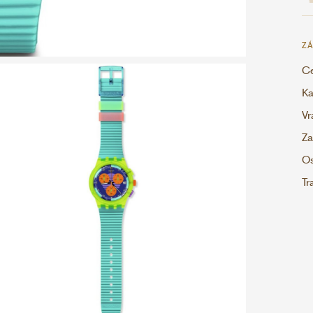
ZÁ
Ce
Ka
Vr
Za
Os
Tr