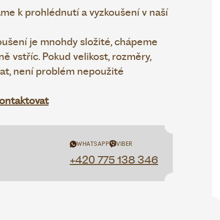
e k prohlédnutí a vyzkoušení v naší
oušení je mnohdy složité, chápeme
 vstříc. Pokud velikost, rozměry,
vat, není problém nepoužité
ontaktovat
WHATSAPP
VIBER
+420 775 138 346