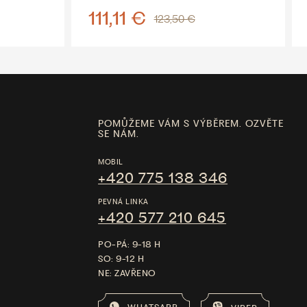
111,11 €
123,50 €
POMŮŽEME VÁM S VÝBĚREM. OZVĚTE
SE NÁM.
MOBIL
+420 775 138 346
PEVNÁ LINKA
+420 577 210 645
PO-PÁ: 9-18 H
SO: 9-12 H
NE: ZAVŘENO