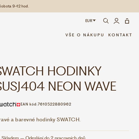
Sobota 9-12 hod.
EUR
CZK
VŠE O NÁKUPU
KONTAKT
EUR
SWATCH HODINKY
SUSJ404 NEON WAVE
EAN kód:
7610522880962
ravé a barevné hodinky SWATCH.
Skladem – Odeslání do 2 pracovních dnů