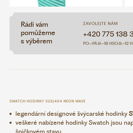
Rádi vám
ZAVOLEJTE NÁM
pomůžeme
+420 775 138 
s výběrem
PO–PÁ:
9–18 H
SO:
9–12 H
SWATCH HODINKY SUSJ404 NEON WAVE
legendární designové švýcarské hodinky
S
veškeré nabízené hodinky Swatch jsou napr
špičkovém stavu