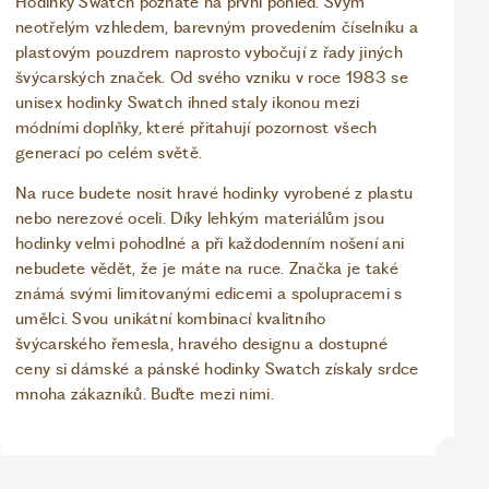
Hodinky Swatch poznáte na první pohled. Svým
neotřelým vzhledem, barevným provedením číselníku a
plastovým pouzdrem naprosto vybočují z řady jiných
švýcarských značek. Od svého vzniku v roce 1983 se
unisex hodinky Swatch ihned staly ikonou mezi
módními doplňky, které přitahují pozornost všech
generací po celém světě.
Na ruce budete nosit hravé hodinky vyrobené z plastu
nebo nerezové oceli. Díky lehkým materiálům jsou
hodinky velmi pohodlné a při každodenním nošení ani
nebudete vědět, že je máte na ruce. Značka je také
známá svými limitovanými edicemi a spolupracemi s
umělci. Svou unikátní kombinací kvalitního
švýcarského řemesla, hravého designu a dostupné
ceny si dámské a pánské hodinky Swatch získaly srdce
mnoha zákazníků. Buďte mezi nimi.