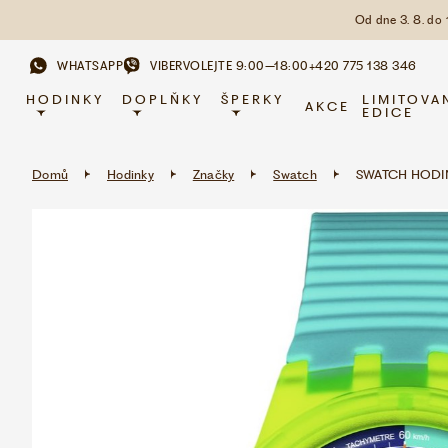
Od dne 3. 8. do
WHATSAPP
VIBER
VOLEJTE 9:00–18:00
+420 775 138 346
HODINKY
DOPLŇKY
ŠPERKY
LIMITOVA
AKCE
EDICE
Domů
Hodinky
Značky
Swatch
SWATCH HODIN