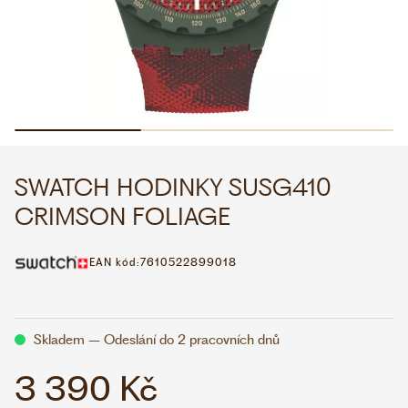
WHATSAPP
VIBER
VOLEJTE 9:00–18:00
+420 775 138 346
CZK
EUR
SWATCH HODINKY SUSG410
CRIMSON FOLIAGE
EAN kód:
7610522899018
Skladem – Odeslání do 2 pracovních dnů
3 390 Kč