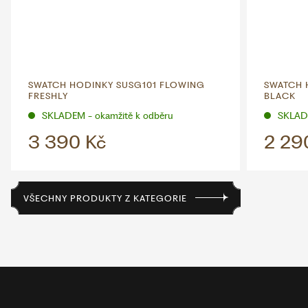
SWATCH HODINKY SUSG101 FLOWING
SWATCH 
FRESHLY
BLACK
SKLADEM - okamžitě k odběru
SKLADE
3 390 Kč
2 29
VŠECHNY PRODUKTY Z KATEGORIE