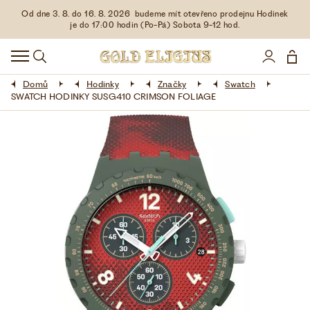
Od dne 3. 8. do 16. 8. 2026 budeme mít otevřeno prodejnu Hodinek
HODINKY
je do 17:00 hodin (Po-Pá) Sobota 9-12 hod.
DOPLŇKY
Domů
Hodinky
Značky
Swatch
ŠPERKY
SWATCH HODINKY SUSG410 CRIMSON FOLIAGE
AKCE
LIMITOVANÉ EDICE
LÁSKA ❤
VŠE O NÁKUPU
KONTAKT