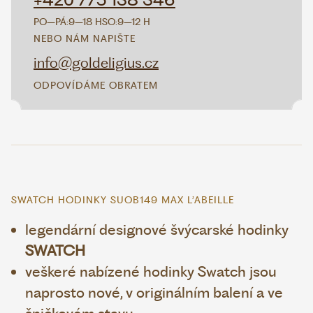
+420 775 138 346
PO–PÁ:
9–18 H
SO:
9–12 H
NEBO NÁM NAPIŠTE
info@goldeligius.cz
ODPOVÍDÁME OBRATEM
SWATCH HODINKY SUOB149 MAX L’ABEILLE
legendární designové švýcarské hodinky
SWATCH
veškeré nabízené hodinky Swatch jsou
naprosto nové, v originálním balení a ve