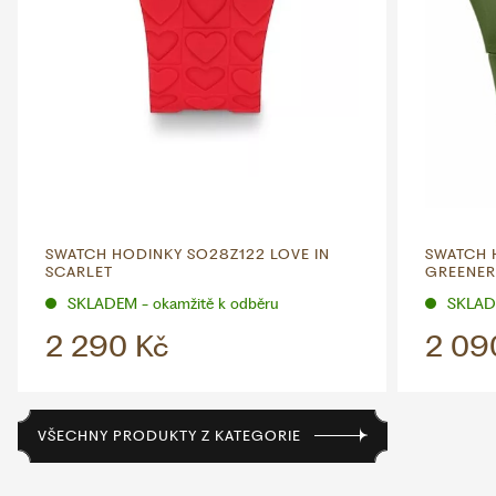
SWATCH HODINKY SO28Z122 LOVE IN
SWATCH 
SCARLET
GREENER
SKLADEM - okamžitě k odběru
SKLADE
2 290 Kč
2 09
VŠECHNY PRODUKTY Z KATEGORIE