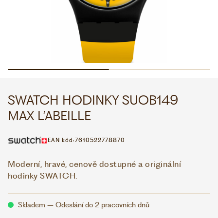
WHATSAPP
VIBER
VOLEJTE 9:00–18:00
+420 775 138 346
CZK
EUR
SWATCH HODINKY SUOB149
MAX L’ABEILLE
EAN kód:
7610522778870
Moderní, hravé, cenově dostupné a originální
hodinky SWATCH.
Skladem – Odeslání do 2 pracovních dnů