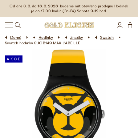
Od dne 3. 8. do 16. 8. 2026 budeme mít otevřeno prodejnu Hodinek
HODINKY
je do 17:00 hodin (Po-Pá) Sobota 9-12 hod.
DOPLŇKY
Domů
Hodinky
Značky
Swatch
ŠPERKY
Swatch hodinky SUOB149 MAX L’ABEILLE
AKCE
AKCE
LIMITOVANÉ EDICE
LÁSKA ❤
VŠE O NÁKUPU
KONTAKT