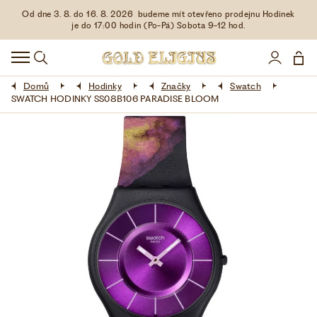
Od dne 3. 8. do 16. 8. 2026 budeme mít otevřeno prodejnu Hodinek
HODINKY
je do 17:00 hodin (Po-Pá) Sobota 9-12 hod.
DOPLŇKY
Domů
Hodinky
Značky
Swatch
ŠPERKY
SWATCH HODINKY SS08B106 PARADISE BLOOM
AKCE
LIMITOVANÉ EDICE
LÁSKA ❤
VŠE O NÁKUPU
KONTAKT