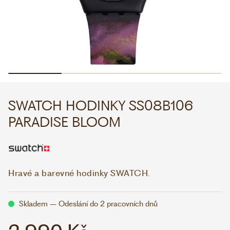
WHATSAPP
VIBER
VOLEJTE 9:00–18:00
+420 775 138 346
CZK
EUR
SWATCH HODINKY SS08B106
PARADISE BLOOM
Hravé a barevné hodinky SWATCH.
Skladem – Odeslání do 2 pracovních dnů