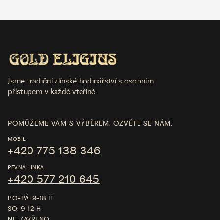
Jsme tradiční zlínské hodinářství s osobním
přístupem v každé vteřině.
POMŮŽEME VÁM S VÝBĚREM. OZVĚTE SE NÁM.
MOBIL
+420 775 138 346
PEVNÁ LINKA
+420 577 210 645
PO-PÁ: 9-18 H
SO: 9-12 H
NE: ZAVŘENO