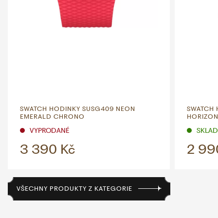
SWATCH HODINKY SUSG409 NEON
SWATCH 
EMERALD CHRONO
HORIZO
VYPRODANÉ
SKLADE
3 390 Kč
2 99
VŠECHNY PRODUKTY Z KATEGORIE