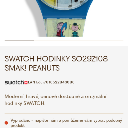
WHATSAPP
VIBER
VOLEJTE 9:00–18:00
+420 775 138 346
CZK
EUR
SWATCH HODINKY SO29Z108
SMAK! PEANUTS
EAN kód:
7610522843080
Moderní, hravé, cenově dostupné a originální
hodinky SWATCH.
Vyprodáno - napište nám a pomůžeme vám vybrat podobný
produkt