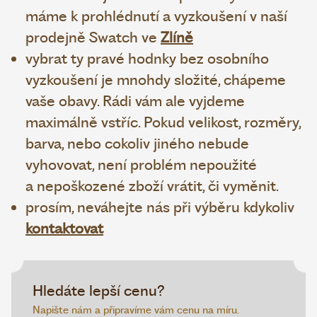
máme k prohlédnutí a vyzkoušení v naší
prodejně Swatch ve
Zlíně
vybrat ty pravé hodnky bez osobního
vyzkoušení je mnohdy složité, chápeme
vaše obavy. Rádi vám ale vyjdeme
maximálně vstříc. Pokud velikost, rozměry,
barva, nebo cokoliv jiného nebude
vyhovovat, není problém nepoužité
a nepoškozené zboží vrátit, či vyměnit.
prosím, neváhejte nás při výběru kdykoliv
kontaktovat
Hledáte lepší cenu?
Napište nám a připravíme vám cenu na míru.