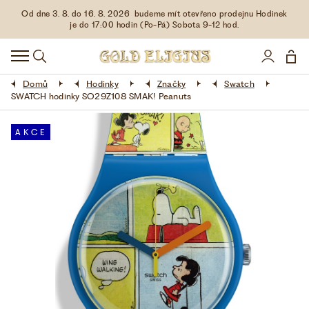
Od dne 3. 8. do 16. 8. 2026 budeme mít otevřeno prodejnu Hodinek
HODINKY
je do 17:00 hodin (Po-Pá) Sobota 9-12 hod.
DOPLŇKY
Domů
Hodinky
Značky
Swatch
ŠPERKY
SWATCH hodinky SO29Z108 SMAK! Peanuts
AKCE
AKCE
LIMITOVANÉ EDICE
LÁSKA ❤
VŠE O NÁKUPU
KONTAKT