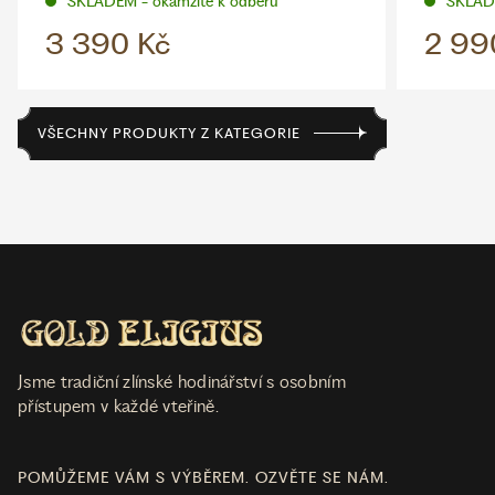
SKLADEM - okamžitě k odběru
SKLADE
3 390 Kč
2 99
VŠECHNY PRODUKTY Z KATEGORIE
Jsme tradiční zlínské hodinářství s osobním
přístupem v každé vteřině.
POMŮŽEME VÁM S VÝBĚREM. OZVĚTE SE NÁM.