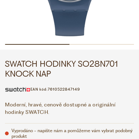
WHATSAPP
VIBER
VOLEJTE 9:00–18:00
+420 775 138 346
CZK
EUR
SWATCH HODINKY SO28N701
KNOCK NAP
EAN kód:
7610522847149
Moderní, hravé, cenově dostupné a originální
hodinky SWATCH.
Vyprodáno - napište nám a pomůžeme vám vybrat podobný
produkt