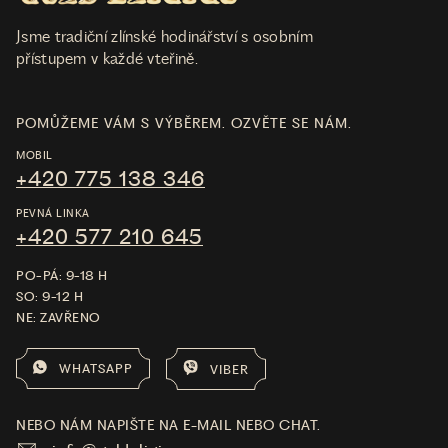
Jsme tradiční zlínské hodinářství s osobním
přístupem v každé vteřině.
POMŮŽEME VÁM S VÝBĚREM. OZVĚTE SE NÁM.
MOBIL
+420 775 138 346
PEVNÁ LINKA
+420 577 210 645
PO-PÁ: 9-18 H
SO: 9-12 H
NE: ZAVŘENO
WHATSAPP
VIBER
NEBO NÁM NAPIŠTE NA E-MAIL NEBO CHAT.