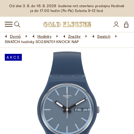
Od dne 3. 8. do 16. 8. 2026 budeme mít otevřeno prodejnu Hodinek
HODINKY
je do 17:00 hodin (Po-Pá) Sobota 9-12 hod.
DOPLŇKY
Domů
Hodinky
Značky
Swatch
ŠPERKY
SWATCH hodinky SO28N701 KNOCK NAP
AKCE
AKCE
LIMITOVANÉ EDICE
LÁSKA ❤
VŠE O NÁKUPU
KONTAKT