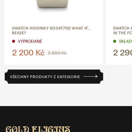
SWATCH HODINKY SO34T700 WHAT IF…
SWATCH 
BEIGE?
IN THE F
VYPRODANÉ
SKLADE
2 200 Kč
2 29
2 690 Kč
VŠECHNY PRODUKTY Z KATEGORIE