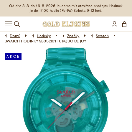
Od dne 3. 8. do 16. 8. 2026 budeme mít otevřeno prodejnu Hodinek
HODINKY
je do 17:00 hodin (Po-Pá) Sobota 9-12 hod.
DOPLŇKY
Domů
Hodinky
Značky
Swatch
ŠPERKY
SWATCH HODINKY SB05L101 TURQUOISE JOY
AKCE
AKCE
LIMITOVANÉ EDICE
LÁSKA ❤
VŠE O NÁKUPU
KONTAKT