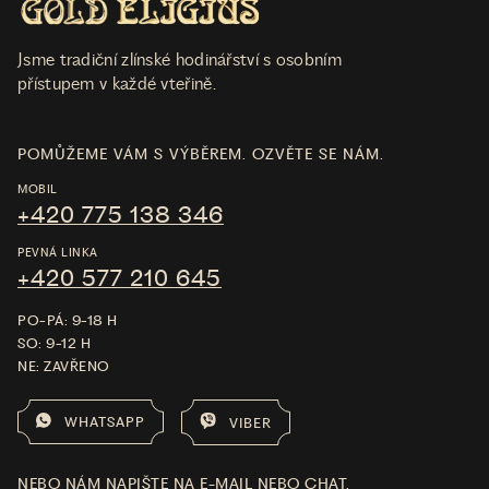
Jsme tradiční zlínské hodinářství s osobním
přístupem v každé vteřině.
POMŮŽEME VÁM S VÝBĚREM. OZVĚTE SE NÁM.
MOBIL
+420 775 138 346
PEVNÁ LINKA
+420 577 210 645
PO-PÁ: 9-18 H
SO: 9-12 H
NE: ZAVŘENO
WHATSAPP
VIBER
NEBO NÁM NAPIŠTE NA E-MAIL NEBO CHAT.