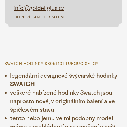
info@goldeligius.cz
ODPOVÍDÁME OBRATEM
SWATCH HODINKY SB05L101 TURQUOISE JOY
legendární designové švýcarské hodinky
SWATCH
veškeré nabízené hodinky Swatch jsou
naprosto nové, v originálním balení a ve
špičkovém stavu
tento nebo jemu velmi podobný model
máme k prohlédnutí a vyzkoušení v naší