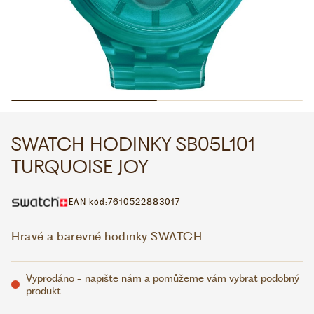
WHATSAPP
VIBER
VOLEJTE 9:00–18:00
+420 775 138 346
CZK
EUR
SWATCH HODINKY SB05L101
TURQUOISE JOY
EAN kód:
7610522883017
Hravé a barevné hodinky SWATCH.
Vyprodáno - napište nám a pomůžeme vám vybrat podobný
produkt