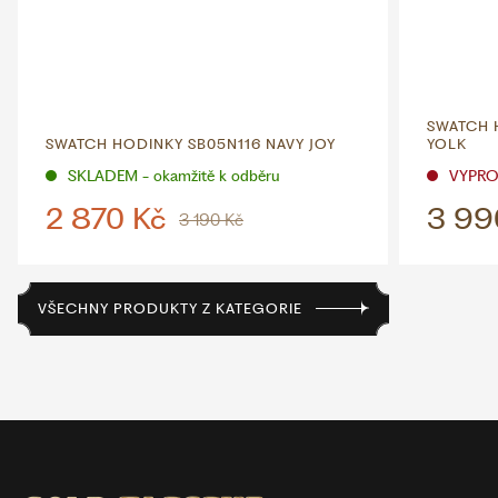
SWATCH 
SWATCH HODINKY SB05N116 NAVY JOY
YOLK
SKLADEM - okamžitě k odběru
VYPR
2 870 Kč
3 99
3 190 Kč
VŠECHNY PRODUKTY Z KATEGORIE