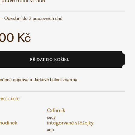
pravé dolní straně.
– Odeslání do 2 pracovních dnů
00 Kč
PŘIDAT DO KOŠÍKU
ečená doprava a dárkové balení zdarma.
PRODUKTU
Ciferník
šedý
hodinek
integorvané stěžejky
ano