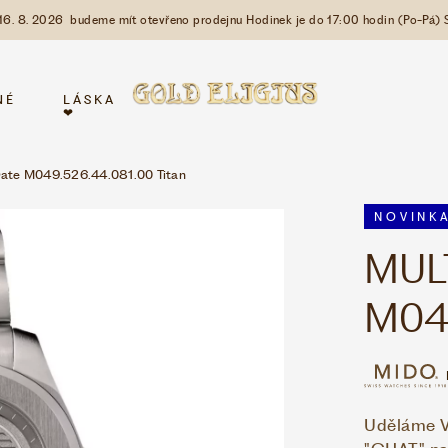
 16. 8. 2026 budeme mít otevřeno prodejnu Hodinek je do 17:00 hodin (Po-Pá) 
NÉ
LÁSKA
❤
 Date M049.526.44.081.00 Titan
NOVINK
MUL
M049
Uděláme Vá