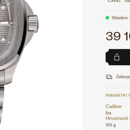
"CHAT" na 
Skladem 
39 1
Zabezp
PARAMETRY 
Caliber
Eta
Hmotnost 
100 g