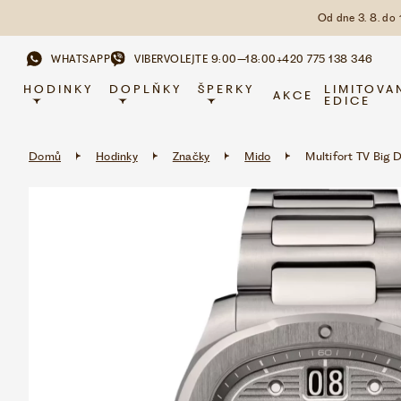
Od dne 3. 8. do
WHATSAPP
VIBER
VOLEJTE 9:00–18:00
+420 775 138 346
HODINKY
DOPLŇKY
ŠPERKY
LIMITOVA
AKCE
EDICE
Domů
Hodinky
Značky
Mido
Multifort TV Big