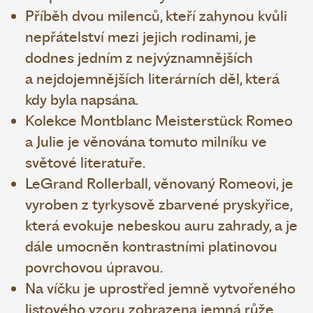
Příběh dvou milenců, kteří zahynou kvůli
nepřátelství mezi jejich rodinami, je
dodnes jedním z nejvýznamnějších
a nejdojemnějších literárních děl, která
kdy byla napsána.
Kolekce Montblanc Meisterstück Romeo
a Julie je věnována tomuto milníku ve
světové literatuře.
LeGrand Rollerball, věnovaný Romeovi, je
vyroben z tyrkysově zbarvené pryskyřice,
která evokuje nebeskou auru zahrady, a je
dále umocněn kontrastními platinovou
povrchovou úpravou.
Na víčku je uprostřed jemně vytvořeného
listového vzoru zobrazena jemná růže.