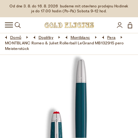
Od dne 3. 8. do 16. 8. 2026 budeme mít otevřeno prodejnu Hodinek
HODINKY
je do 17:00 hodin (Po-Pá) Sobota 9-12 hod.
DOPLŇKY
Domů
Doplňky
Montblanc
Pera
ŠPERKY
MONTBLANC Romeo & Juliet Rollerball LeGrand MB132915 pero
Meisterstück
AKCE
LIMITOVANÉ EDICE
LÁSKA ❤
VŠE O NÁKUPU
KONTAKT