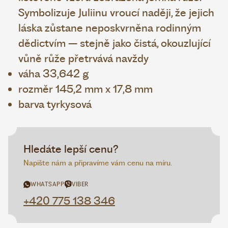
Symbolizuje Juliinu vroucí naději, že jejich
láska zůstane neposkvrněna rodinným
dědictvím – stejně jako čistá, okouzlující
vůně růže přetrvává navždy
váha 33,642 g
rozměr
145,2 mm x 17,8 mm
barva t
yrkysová
Hledáte lepší cenu?
Napište nám a připravíme vám cenu na míru.
WHATSAPP
VIBER
+420 775 138 346