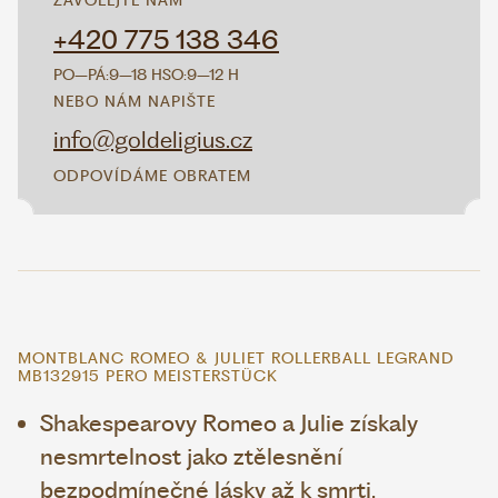
ZAVOLEJTE NÁM
+420 775 138 346
PO–PÁ:
9–18 H
SO:
9–12 H
NEBO NÁM NAPIŠTE
info@goldeligius.cz
ODPOVÍDÁME OBRATEM
MONTBLANC ROMEO & JULIET ROLLERBALL LEGRAND
MB132915 PERO MEISTERSTÜCK
Shakespearovy Romeo a Julie získaly
nesmrtelnost jako ztělesnění
bezpodmínečné lásky až k smrti.