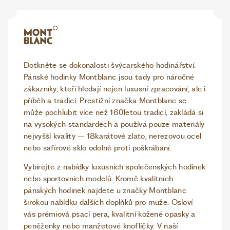
Dotkněte se dokonalosti švýcarského hodinářství.
Pánské hodinky Montblanc jsou tady pro náročné
zákazníky, kteří hledají nejen luxusní zpracování, ale i
příběh a tradici. Prestižní značka Montblanc se
může pochlubit více než 160letou tradicí, zakládá si
na vysokých standardech a používá pouze materiály
nejvyšší kvality – 18karátové zlato, nerezovou ocel
nebo safírové sklo odolné proti poškrábání.
Vybírejte z nabídky luxusních společenských hodinek
nebo sportovních modelů. Kromě kvalitních
pánských hodinek najdete u značky Montblanc
širokou nabídku dalších doplňků pro muže. Osloví
vás prémiová psací pera, kvalitní kožené opasky a
peněženky nebo manžetové knoflíčky. V naší