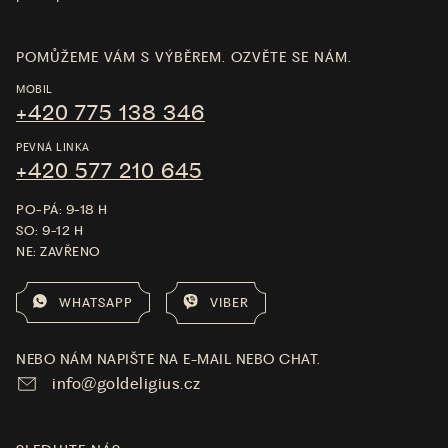
POMŮŽEME VÁM S VÝBĚREM. OZVĚTE SE NÁM.
MOBIL
+420 775 138 346
PEVNÁ LINKA
+420 577 210 645
PO-PÁ: 9-18 H
SO: 9-12 H
NE: ZAVŘENO
WHATSAPP
VIBER
NEBO NÁM NAPIŠTE NA E-MAIL NEBO CHAT.
info@goldeligius.cz