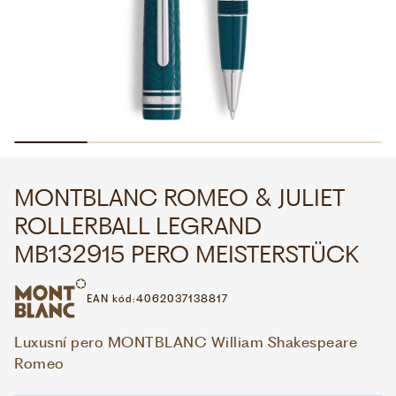
WHATSAPP
VIBER
VOLEJTE 9:00–18:00
+420 775 138 346
CZK
EUR
MONTBLANC ROMEO & JULIET
ROLLERBALL LEGRAND
MB132915 PERO MEISTERSTÜCK
EAN kód:
4062037138817
Luxusní pero MONTBLANC William Shakespeare
Romeo