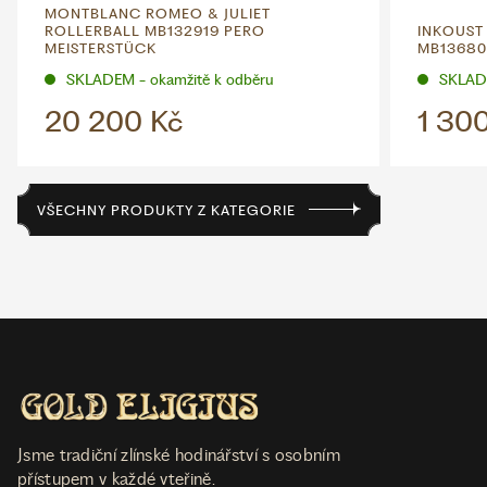
MONTBLANC ROMEO & JULIET
ROLLERBALL MB132919 PERO
INKOUST
MEISTERSTÜCK
MB13680
SKLADEM - okamžitě k odběru
SKLADE
20 200 Kč
1 30
VŠECHNY PRODUKTY Z KATEGORIE
Jsme tradiční zlínské hodinářství s osobním
přístupem v každé vteřině.