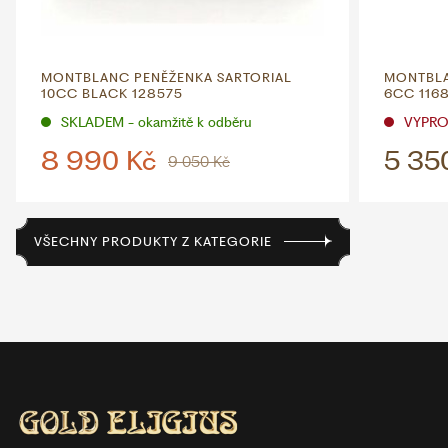
MONTBLANC PENĚŽENKA SARTORIAL
MONTBLA
10CC BLACK 128575
6CC 116
SKLADEM - okamžitě k odběru
VYPR
8 990 Kč
5 35
9 050 Kč
VŠECHNY PRODUKTY Z KATEGORIE