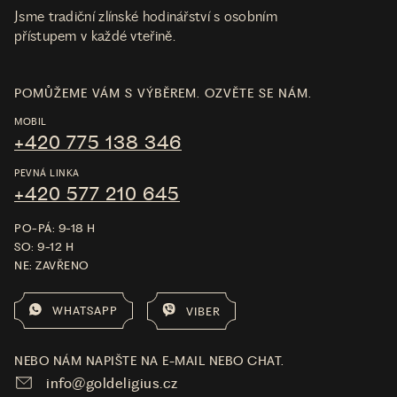
Jsme tradiční zlínské hodinářství s osobním
přístupem v každé vteřině.
POMŮŽEME VÁM S VÝBĚREM. OZVĚTE SE NÁM.
MOBIL
+420 775 138 346
PEVNÁ LINKA
+420 577 210 645
PO-PÁ: 9-18 H
SO: 9-12 H
NE: ZAVŘENO
WHATSAPP
VIBER
NEBO NÁM NAPIŠTE NA E-MAIL NEBO CHAT.
info@goldeligius.cz