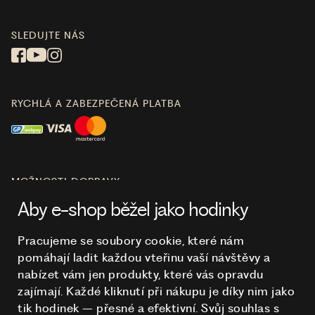
SLEDUJTE NÁS
RYCHLÁ A ZABEZPEČENÁ PLATBA
MOŽNOSTI DOPRAVY
Aby e-shop běžel jako hodinky
Pracujeme se soubory cookie, které nám
pomáhají ladit každou vteřinu vaší návštěvy a
O NÁKUPU
nabízet vám jen produkty, které vás opravdu
zajímají. Každé kliknutí při nákupu je díky nim
jako
tik hodinek – přesné a efektivní. Svůj souhlas s
HODINKY