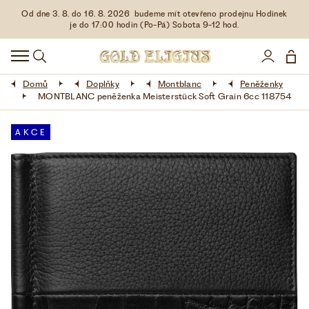
Od dne 3. 8. do 16. 8. 2026 budeme mít otevřeno prodejnu Hodinek
HODINKY
je do 17:00 hodin (Po-Pá) Sobota 9-12 hod.
DOPLŇKY
Domů
Doplňky
Montblanc
Peněženky
ŠPERKY
MONTBLANC peněženka Meisterstück Soft Grain 6cc 118754
AKCE
AKCE
LIMITOVANÉ EDICE
LÁSKA ❤
VŠE O NÁKUPU
KONTAKT