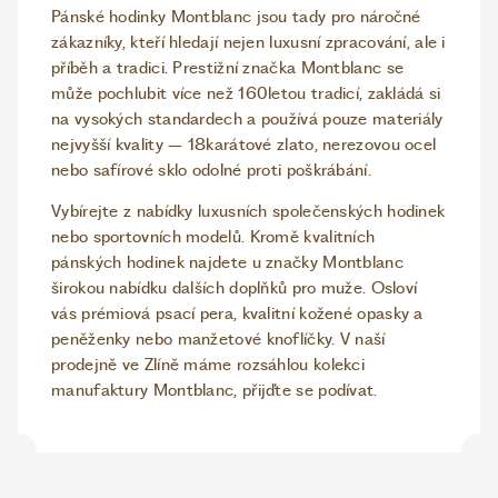
Pánské hodinky Montblanc jsou tady pro náročné
zákazníky, kteří hledají nejen luxusní zpracování, ale i
příběh a tradici. Prestižní značka Montblanc se
může pochlubit více než 160letou tradicí, zakládá si
na vysokých standardech a používá pouze materiály
nejvyšší kvality – 18karátové zlato, nerezovou ocel
nebo safírové sklo odolné proti poškrábání.
Vybírejte z nabídky luxusních společenských hodinek
nebo sportovních modelů. Kromě kvalitních
pánských hodinek najdete u značky Montblanc
širokou nabídku dalších doplňků pro muže. Osloví
vás prémiová psací pera, kvalitní kožené opasky a
peněženky nebo manžetové knoflíčky. V naší
prodejně ve Zlíně máme rozsáhlou kolekci
manufaktury Montblanc, přijďte se podívat.