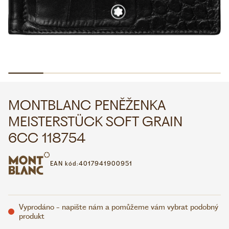
WHATSAPP
VIBER
VOLEJTE 9:00–18:00
+420 775 138 346
CZK
EUR
MONTBLANC PENĚŽENKA
MEISTERSTÜCK SOFT GRAIN
6CC 118754
EAN kód:
4017941900951
Vyprodáno - napište nám a pomůžeme vám vybrat podobný
produkt