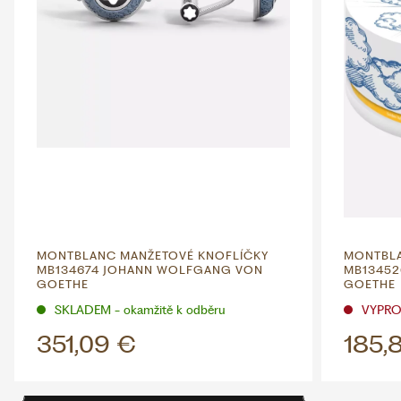
MONTBLANC MANŽETOVÉ KNOFLÍČKY
MONTBLA
MB134674 JOHANN WOLFGANG VON
MB13452
GOETHE
GOETHE
SKLADEM - okamžitě k odběru
VYPR
351,09 €
185,