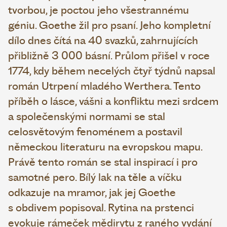
tvorbou, je poctou jeho všestrannému
géniu. Goethe žil pro psaní. Jeho kompletní
dílo dnes čítá na 40 svazků, zahrnujících
přibližně 3 000 básní. Průlom přišel v roce
1774, kdy během necelých čtyř týdnů napsal
román Utrpení mladého Werthera. Tento
příběh o lásce, vášni a konfliktu mezi srdcem
a společenskými normami se stal
celosvětovým fenoménem a postavil
německou literaturu na evropskou mapu.
Právě tento román se stal inspirací i pro
samotné pero. Bílý lak na těle a víčku
odkazuje na mramor, jak jej Goethe
s obdivem popisoval. Rytina na prstenci
evokuje rámeček mědirytu z raného vydání