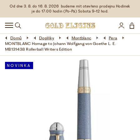
Od dne 3. 8. do 16. 8. 2026 budeme mít otevřeno prodejnu Hodinek
HODINKY
je do 17:00 hodin (Po-Pá) Sobota 9-12 hod.
DOPLŇKY
Domů
Doplňky
Montblanc
Pera
ŠPERKY
MONTBLANC Homage to Johann Wolfgang von Goethe L. E.
MB131438 Rollerball Writers Edition
AKCE
NOVINKA
LIMITOVANÉ EDICE
LÁSKA ❤
VŠE O NÁKUPU
KONTAKT