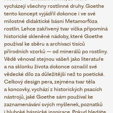
vycházejí všechny rostlinné druhy. Goethe
tento koncept vyjádřil dokonce i ve své
milostné didaktické básni Metamorfóza
rostlin. Lehce zakřivený tvar víčka připomíná
historické skleněné nádoby, které Goethe
používal ke sběru a archivaci tisíců
přírodních vzorků – od minerálů po rostliny.
Vědě věnoval stejnou vášeň jako literatuře
a na sklonku života dokonce označil své
vědecké dílo za důležitější než to poetické.
Celkový design pera, zejména tvar těla
a koncovky, vychází z historických psacích
nástrojů, jaké Goethe sám používal ke
zaznamenávání svých myšlenek, poznatků
i hluboké básnické inspirace. Pokud hledáte