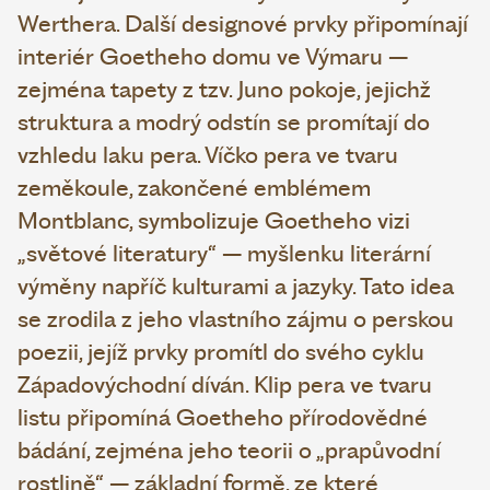
Werthera. Další designové prvky připomínají
interiér Goetheho domu ve Výmaru –
zejména tapety z tzv. Juno pokoje, jejichž
struktura a modrý odstín se promítají do
vzhledu laku pera. Víčko pera ve tvaru
zeměkoule, zakončené emblémem
Montblanc, symbolizuje Goetheho vizi
„světové literatury“ – myšlenku literární
výměny napříč kulturami a jazyky. Tato idea
se zrodila z jeho vlastního zájmu o perskou
poezii, jejíž prvky promítl do svého cyklu
Západovýchodní díván. Klip pera ve tvaru
listu připomíná Goetheho přírodovědné
bádání, zejména jeho teorii o „prapůvodní
rostlině“ – základní formě, ze které