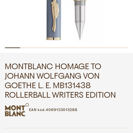
WHATSAPP
VIBER
VOLEJTE 9:00–18:00
+420 775 138 346
CZK
EUR
MONTBLANC HOMAGE TO
JOHANN WOLFGANG VON
GOETHE L. E. MB131438
ROLLERBALL WRITERS EDITION
EAN kód:
4069153013288