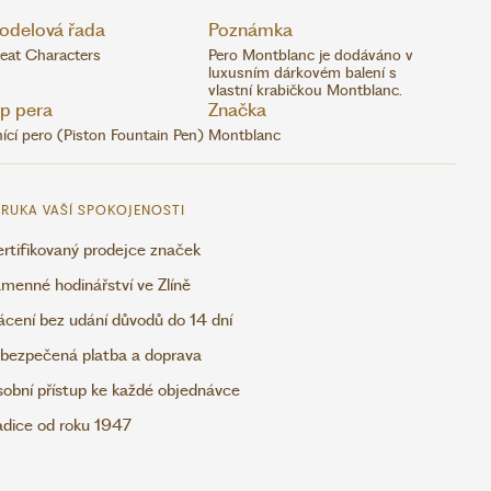
odelová řada
Poznámka
eat Characters
Pero Montblanc je dodáváno v
luxusním dárkovém balení s
vlastní krabičkou Montblanc.
p pera
Značka
nící pero (Piston Fountain Pen)
Montblanc
RUKA VAŠÍ SPOKOJENOSTI
rtifikovaný prodejce značek
menné hodinářství ve Zlíně
ácení bez udání důvodů do 14 dní
bezpečená platba a doprava
obní přístup ke každé objednávce
adice od roku 1947