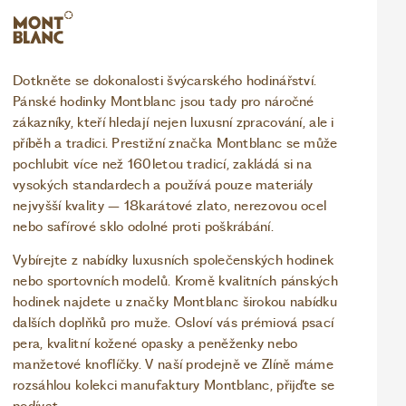
Dotkněte se dokonalosti švýcarského hodinářství.
Pánské hodinky Montblanc jsou tady pro náročné
zákazníky, kteří hledají nejen luxusní zpracování, ale i
příběh a tradici. Prestižní značka Montblanc se může
pochlubit více než 160letou tradicí, zakládá si na
vysokých standardech a používá pouze materiály
nejvyšší kvality – 18karátové zlato, nerezovou ocel
nebo safírové sklo odolné proti poškrábání.
Vybírejte z nabídky luxusních společenských hodinek
nebo sportovních modelů. Kromě kvalitních pánských
hodinek najdete u značky Montblanc širokou nabídku
dalších doplňků pro muže. Osloví vás prémiová psací
pera, kvalitní kožené opasky a peněženky nebo
manžetové knoflíčky. V naší prodejně ve Zlíně máme
rozsáhlou kolekci manufaktury Montblanc, přijďte se