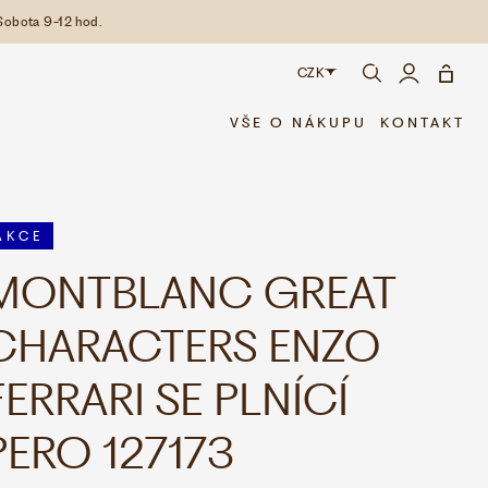
Sobota 9-12 hod.
CZK
CZK
VŠE O NÁKUPU
KONTAKT
EUR
AKCE
MONTBLANC GREAT
CHARACTERS ENZO
FERRARI SE PLNÍCÍ
PERO 127173