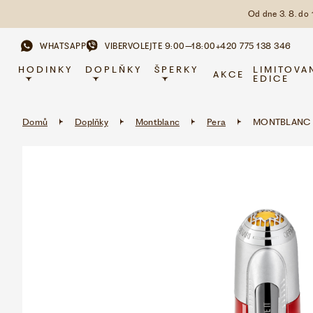
Od dne 3. 8. do
WHATSAPP
VIBER
VOLEJTE 9:00–18:00
+420 775 138 346
HODINKY
DOPLŇKY
ŠPERKY
LIMITOVA
AKCE
EDICE
Domů
Doplňky
Montblanc
Pera
MONTBLANC GR