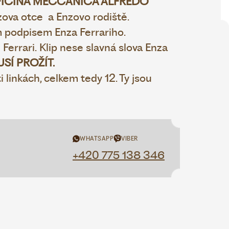
ICINA MECCANICA ALFREDO
nzova otce
a Enzovo rodiště.
m
podpisem Enza Ferrariho.
 Ferrari.
Klip nese slavná slova Enza
SÍ PROŽÍT.
ti
linkách, celkem tedy 12. Ty jsou
WHATSAPP
VIBER
+420 775 138 346