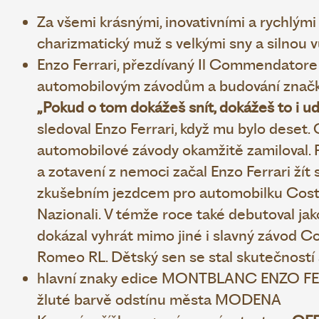
Za všemi krásnými, inovativními a rychlými
charizmatický muž s velkými sny a silnou vů
Enzo
Ferrari, přezdívaný Il Commendatore (V
automobilovým závodům a budování značky
„Pokud o tom dokážeš snít, dokážeš to i ud
sledoval Enzo Ferrari, když mu bylo
deset. 
automobilové závody
okamžitě zamiloval. 
a zotavení z nemoci začal Enzo Ferrari žít 
zkušebním jezdcem pro automobilku
Cost
Nazionali.
V témže roce také debutoval
jak
dokázal vyhrát mimo jiné i
slavný závod Co
Romeo RL.
Dětský sen se stal skutečností
hlavní znaky edice MONTBLANC ENZO F
žluté barvě odstínu města MODENA