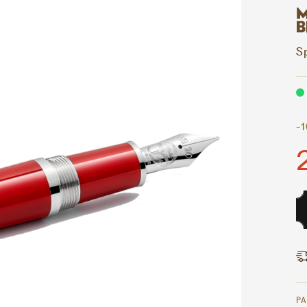
Sp
-
P