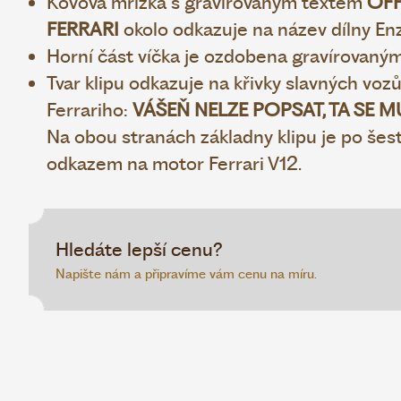
Kovová mřížka s gravírovaným textem
OFF
FERRARI
okolo odkazuje na název dílny E
Horní část víčka je ozdobena gravírovaný
Tvar klipu odkazuje na křivky slavných
vozů
Ferrariho:
VÁŠEŇ NELZE POPSAT, TA SE MU
Na obou stranách základny klipu je po šes
odkazem na
motor Ferrari V12.
Hledáte lepší cenu?
Napište nám a připravíme vám cenu na míru.