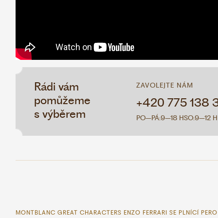
Rádi vám
ZAVOLEJTE NÁM
pomůžeme
+420 775 138 
s výběrem
PO–PÁ:
9–18 H
SO:
9–12 H
MONTBLANC GREAT CHARACTERS ENZO FERRARI SE PLNÍCÍ PERO 