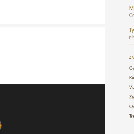
M
Gr
Ty
pl
ZÁ
Ce
Ka
Vr
Za
Os
Tr