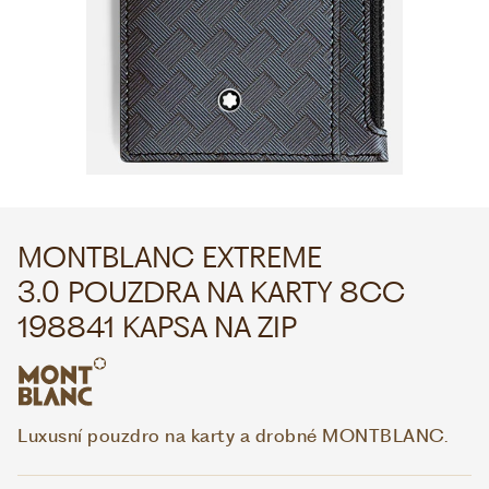
WHATSAPP
VIBER
VOLEJTE 9:00–18:00
+420 775 138 346
CZK
EUR
MONTBLANC EXTREME
3.0 POUZDRA NA KARTY 8CC
198841 KAPSA NA ZIP
Luxusní pouzdro na karty a drobné MONTBLANC.