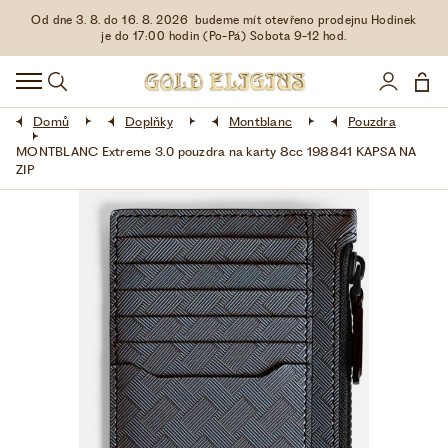
Od dne 3. 8. do 16. 8. 2026 budeme mít otevřeno prodejnu Hodinek
HODINKY
je do 17:00 hodin (Po-Pá) Sobota 9-12 hod.
DOPLŇKY
Domů
Doplňky
Montblanc
Pouzdra
ŠPERKY
MONTBLANC Extreme 3.0 pouzdra na karty 8cc 198841 KAPSA NA
ZIP
AKCE
LIMITOVANÉ EDICE
LÁSKA ❤
VŠE O NÁKUPU
KONTAKT