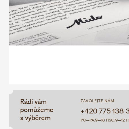
Rádi vám
ZAVOLEJTE NÁM
pomůžeme
+420 775 138 
s výběrem
PO–PÁ:
9–18 H
SO:
9–12 H