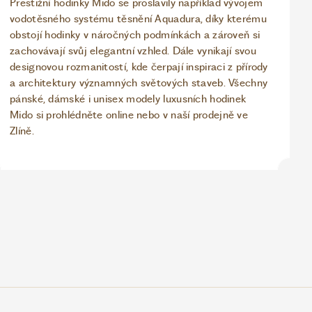
Prestižní hodinky Mido se proslavily například vývojem
vodotěsného systému těsnění Aquadura, díky kterému
obstojí hodinky v náročných podmínkách a zároveň si
zachovávají svůj elegantní vzhled. Dále vynikají svou
designovou rozmanitostí, kde čerpají inspiraci z přírody
a architektury významných světových staveb. Všechny
pánské, dámské i unisex modely luxusních hodinek
Mido si prohlédněte online nebo v naší prodejně ve
Zlíně.