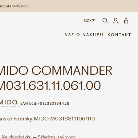
Sobota 9-12 hod.
CZK
CZK
VŠE O NÁKUPU
KONTAKT
EUR
MIDO COMMANDER
M031.631.11.061.00
EAN kód:
7612330134428
ánské hodinky MIDO M0316311106100
Na objednávku – Skladem u výrobce