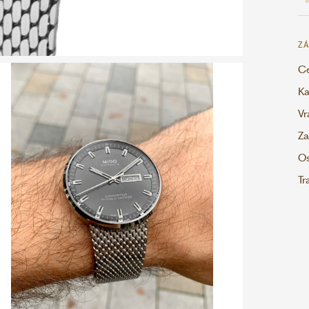
ZÁ
Ce
Ka
Vr
Za
Os
Tr