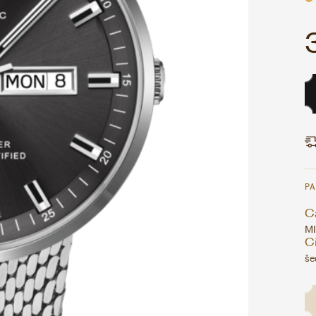
P
Ca
MI
Ci
še