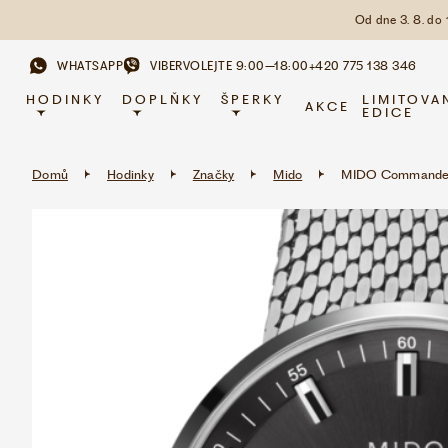
Od dne 3. 8. do
WHATSAPP
VIBER
VOLEJTE 9:00–18:00
+420 775 138 346
HODINKY
DOPLŇKY
ŠPERKY
LIMITOVA
AKCE
EDICE
Domů
Hodinky
Značky
Mido
MIDO Commander 