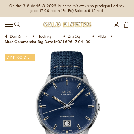
Od dne 3. 8. do 16. 8. 2026 budeme mít otevřeno prodejnu Hodinek
HODINKY
je do 17:00 hodin (Po-Pá) Sobota 9-12 hod.
DOPLŇKY
Domů
Hodinky
Značky
Mido
ŠPERKY
Mido Commander Big Date M021.626.17.041.00
AKCE
VÝPRODEJ
LIMITOVANÉ EDICE
LÁSKA ❤
VŠE O NÁKUPU
KONTAKT