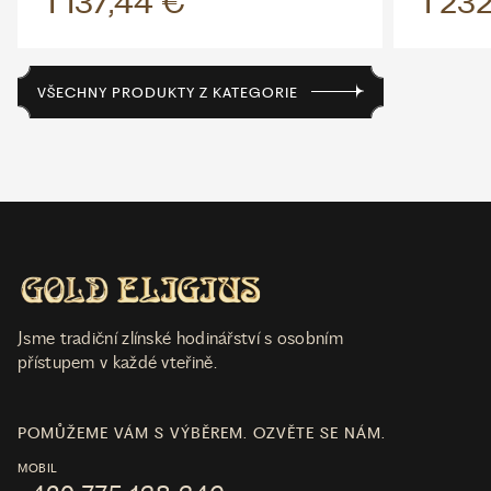
1 137,44 €
1 23
VŠECHNY PRODUKTY Z KATEGORIE
Jsme tradiční zlínské hodinářství s osobním
přístupem v každé vteřině.
POMŮŽEME VÁM S VÝBĚREM. OZVĚTE SE NÁM.
MOBIL