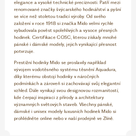
elegance a vysoké technické preciznosti. Patří mezi
renomované značky švýcarského hodinářství a pyšní
se více než stoletou tradicí výroby. Od svého
založení v roce 1918 si značka Mido velmi rychle
vybudovala pověst spolehlivých a vysoce přesných
hodinek. Certifikace COSC, kterou získaly mnohé
pánské i dámské modely, jejich vynikající přesnost
potvrzuje.
Prestižní hodinky Mido se proslavily například
vývojem vodotěsného systému těsnění Aquadura,
díky kterému obstojí hodinky v náročných
podmínkách a zároveň si zachovávají svůj elegantní
vzhled. Dále vynikají svou designovou rozmanitostí,
kde čerpají inspiraci z přírody a architektury
významných světových staveb. Všechny pánské,
dámské i unisex modely luxusních hodinek Mido si
prohlédněte online nebo v naší prodejně ve Zlíně.