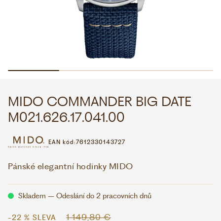
WHATSAPP
VIBER
VOLEJTE 9:00–18:00
+420 775 138 346
CZK
EUR
MIDO COMMANDER BIG DATE
M021.626.17.041.00
EAN kód:
7612330143727
Pánské elegantní hodinky MIDO
Skladem – Odeslání do 2 pracovních dnů
1 149,80 €
-22 % SLEVA