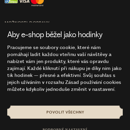
MOŽNOSTI DOPRAVY
Aby e-shop běžel jako hodinky
Pracujeme se soubory cookie, které nám
pomáhají ladit každou vteřinu vaší návštěvy a
O NÁKUPU
nabízet vám jen produkty, které vás opravdu
zajímají. Každé kliknutí při nákupu je díky nim
jako
tik hodinek – přesné a efektivní. Svůj souhlas s
HODINKY
jejich užíváním v rozsahu Zásad používání cookies
můžete kdykoliv jednoduše změnit v nastavení.
POVOLIT VŠECHNY
NA TOMTO WEBU STRAŠÍ
© 2026 STUCHLÍK