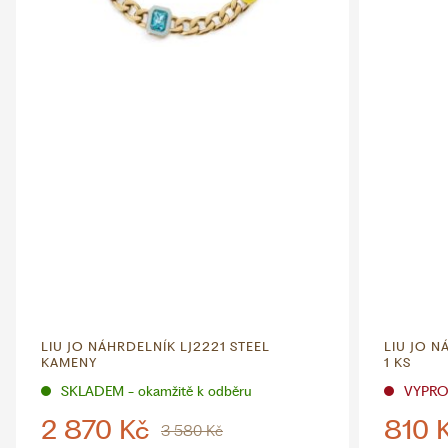
LIU JO NÁHRDELNÍK LJ2221 STEEL
LIU JO N
KAMENY
1 KS
SKLADEM - okamžitě k odběru
VYPR
2 870 Kč
810 
3 580 Kč