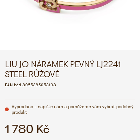
WHATSAPP
VIBER
VOLEJTE 9:00–18:00
+420 775 138 346
CZK
EUR
LIU JO NÁRAMEK PEVNÝ LJ2241
STEEL RŮŽOVÉ
EAN kód:
8055385053198
Vyprodáno - napište nám a pomůžeme vám vybrat podobný
produkt
1 780 Kč