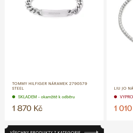
TOMMY HILFIGER NÁRAMEK 2790579
STEEL
LIU JO N
SKLADEM - okamžitě k odběru
VYPR
1 870 Kč
1 010
VŠECHNY PRODUKTY Z KATEGORIE