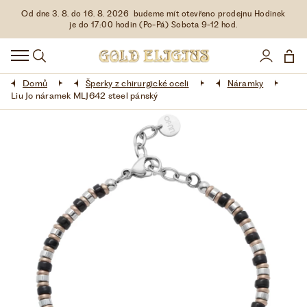
Od dne 3. 8. do 16. 8. 2026 budeme mít otevřeno prodejnu Hodinek
HODINKY
je do 17:00 hodin (Po-Pá) Sobota 9-12 hod.
DOPLŇKY
Domů
Šperky z chirurgické oceli
Náramky
ŠPERKY
Liu Jo náramek MLJ642 steel pánský
AKCE
LIMITOVANÉ EDICE
LÁSKA ❤
VŠE O NÁKUPU
KONTAKT