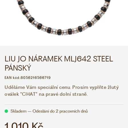
WHATSAPP
VIBER
VOLEJTE 9:00–18:00
+420 775 138 346
CZK
EUR
LIU JO NÁRAMEK MLJ642 STEEL
PÁNSKÝ
EAN kód:
8056216566719
Uděláme Vám speciální cenu. Prosím vyplňte žlutý
oválek "CHAT" na pravé dolní straně.
Skladem – Odeslání do 2 pracovních dnů
1 010 Kč