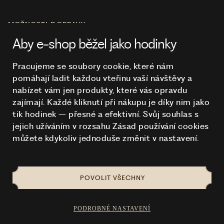
MOŽNOSTI DOPRAVY
Aby e-shop běžel jako hodinky
Pracujeme se soubory cookie, které nám
pomáhají ladit každou vteřinu vaší návštěvy a
O NÁKUPU
nabízet vám jen produkty, které vás opravdu
zajímají. Každé kliknutí při nákupu je díky nim
jako
tik hodinek – přesné a efektivní. Svůj souhlas s
HODINKY
jejich užíváním v rozsahu Zásad používání cookies
můžete kdykoliv jednoduše změnit v nastavení.
POVOLIT VŠECHNY
NA TOMTO WEBU STRAŠÍ
© 2026 STUCHLÍK
PODROBNÉ NASTAVENÍ