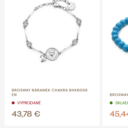
BROSWAY NÁRAMEK CHAKRA BHKB039
EN
BROSWAY
VYPRODANÉ
SKLADE
43,78 €
45,4