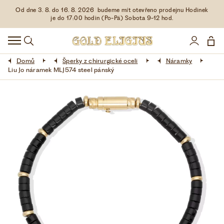
Od dne 3. 8. do 16. 8. 2026 budeme mít otevřeno prodejnu Hodinek
HODINKY
je do 17:00 hodin (Po-Pá) Sobota 9-12 hod.
DOPLŇKY
Domů
Šperky z chirurgické oceli
Náramky
ŠPERKY
Liu Jo náramek MLJ574 steel pánský
AKCE
LIMITOVANÉ EDICE
LÁSKA ❤
VŠE O NÁKUPU
KONTAKT