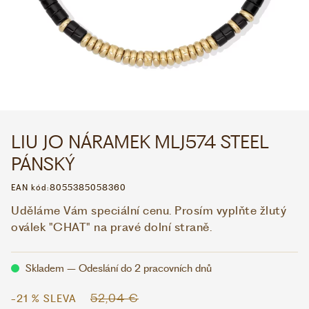
WHATSAPP
VIBER
VOLEJTE 9:00–18:00
+420 775 138 346
CZK
EUR
LIU JO NÁRAMEK MLJ574 STEEL
PÁNSKÝ
EAN kód:
8055385058360
Uděláme Vám speciální cenu. Prosím vyplňte žlutý
oválek "CHAT" na pravé dolní straně.
Skladem – Odeslání do 2 pracovních dnů
52,04 €
-21 % SLEVA