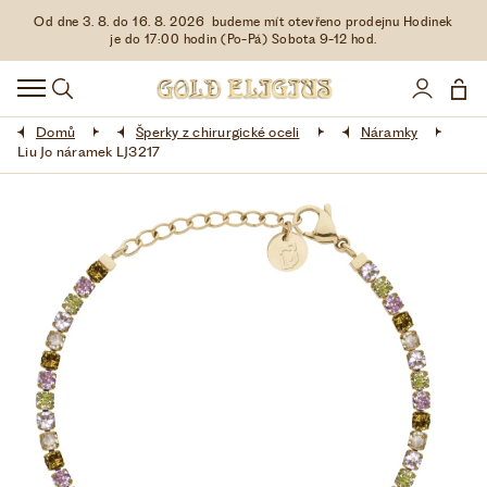
Od dne 3. 8. do 16. 8. 2026 budeme mít otevřeno prodejnu Hodinek
HODINKY
je do 17:00 hodin (Po-Pá) Sobota 9-12 hod.
DOPLŇKY
Domů
Šperky z chirurgické oceli
Náramky
ŠPERKY
Liu Jo náramek LJ3217
AKCE
LIMITOVANÉ EDICE
LÁSKA ❤
VŠE O NÁKUPU
KONTAKT