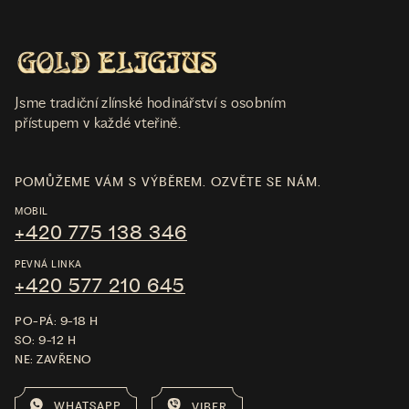
Jsme tradiční zlínské hodinářství s osobním
přístupem v každé vteřině.
POMŮŽEME VÁM S VÝBĚREM. OZVĚTE SE NÁM.
MOBIL
+420 775 138 346
PEVNÁ LINKA
+420 577 210 645
PO-PÁ: 9-18 H
SO: 9-12 H
NE: ZAVŘENO
WHATSAPP
VIBER