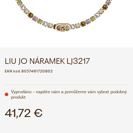
WHATSAPP
VIBER
VOLEJTE 9:00–18:00
+420 775 138 346
CZK
EUR
LIU JO NÁRAMEK LJ3217
EAN kód:
8057461720802
Vyprodáno - napište nám a pomůžeme vám vybrat podobný
produkt
41,72 €