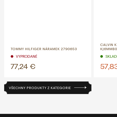
CALVIN 
TOMMY HILFIGER NÁRAMEK 2790653
KJ6MMB0
VYPRODANÉ
SKLADE
77,24 €
57,8
VŠECHNY PRODUKTY Z KATEGORIE