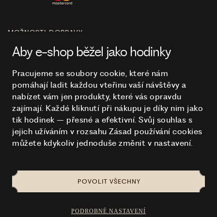
MOŽNOSTI DOPRAVY
Aby e-shop běžel jako hodinky
Pracujeme se soubory cookie, které nám
pomáhají ladit každou vteřinu vaší návštěvy a
O NÁKUPU
nabízet vám jen produkty, které vás opravdu
zajímají. Každé kliknutí při nákupu je díky nim
jako
tik hodinek – přesné a efektivní. Svůj souhlas s
HODINKY
jejich užíváním v rozsahu Zásad používání cookies
můžete kdykoliv jednoduše změnit v nastavení.
POVOLIT VŠECHNY
NA TOMTO WEBU STRAŠÍ
© 2026 STUCHLÍK
PODROBNÉ NASTAVENÍ