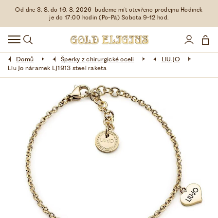
Od dne 3. 8. do 16. 8. 2026 budeme mít otevřeno prodejnu Hodinek
HODINKY
je do 17:00 hodin (Po-Pá) Sobota 9-12 hod.
DOPLŇKY
Domů
Šperky z chirurgické oceli
LIU·JO
ŠPERKY
Liu Jo náramek LJ1913 steel raketa
AKCE
LIMITOVANÉ EDICE
LÁSKA ❤
VŠE O NÁKUPU
KONTAKT