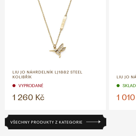
LIU JO NÁHRDELNÍK LJ1882 STEEL
KOLIBŘÍK
LIU JO N
VYPRODANÉ
SKLADE
1 260 Kč
1 010
VŠECHNY PRODUKTY Z KATEGORIE