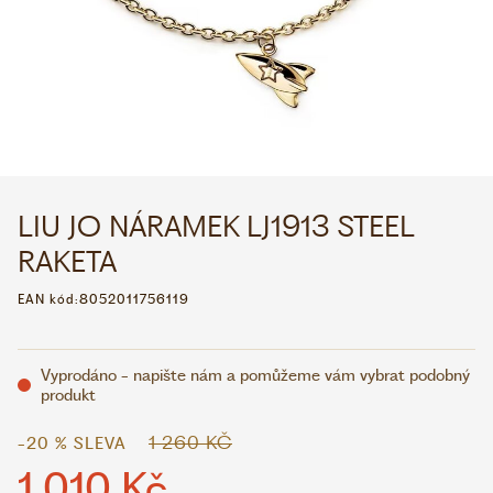
WHATSAPP
VIBER
VOLEJTE 9:00–18:00
+420 775 138 346
CZK
EUR
LIU JO NÁRAMEK LJ1913 STEEL
RAKETA
EAN kód:
8052011756119
Vyprodáno - napište nám a pomůžeme vám vybrat podobný
produkt
1 260 KČ
-20 % SLEVA
1 010 Kč