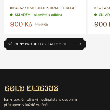
BROSWAY NÁHRDELNÍK ROSETTE BEE01
BROSWAY
SKLADEM - okamžitě k odběru
SKLADE
900 Kč
900 
1 150 Kč
VŠECHNY PRODUKTY Z KATEGORIE
Jsme tradiční zlínské hodinářství s osobním
přístupem v každé vteřině.