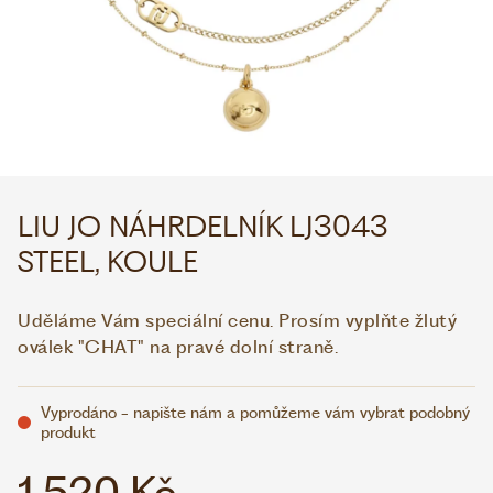
WHATSAPP
VIBER
VOLEJTE 9:00–18:00
+420 775 138 346
CZK
EUR
LIU JO NÁHRDELNÍK LJ3043
STEEL, KOULE
Uděláme Vám speciální cenu. Prosím vyplňte žlutý
oválek "CHAT" na pravé dolní straně.
Vyprodáno - napište nám a pomůžeme vám vybrat podobný
produkt
1 520 Kč