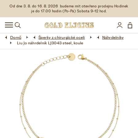
Od dne 3. 8. do 16. 8. 2026 budeme mít otevřeno prodejnu Hodinek
HODINKY
je do 17:00 hodin (Po-Pá) Sobota 9-12 hod.
DOPLŇKY
Domů
Šperky z chirurgické oceli
Náhrdelníky
ŠPERKY
Liu Jo náhrdelník LJ3043 steel, koule
AKCE
LIMITOVANÉ EDICE
LÁSKA ❤
VŠE O NÁKUPU
KONTAKT