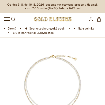
Od dne 3. 8. do 16. 8. 2026 budeme mít otevřeno prodejnu Hodinek
HODINKY
je do 17:00 hodin (Po-Pá) Sobota 9-12 hod.
DOPLŇKY
Domů
Šperky z chirurgické oceli
Náhrdelníky
ŠPERKY
Liu Jo náhrdelník LJ3026 steel
AKCE
LIMITOVANÉ EDICE
LÁSKA ❤
VŠE O NÁKUPU
KONTAKT