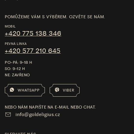
POMŮŽEME VÁM S VÝBĚREM. OZVĚTE SE NÁM.
MOBIL
+420 775 138 346
PEVNÁ LINKA
+420 577 210 645
PO-PÁ: 9-18 H
SO: 9-12 H
NE: ZAVŘENO
WHATSAPP
VIBER
NEBO NÁM NAPIŠTE NA E-MAIL NEBO CHAT.
info@goldeligius.cz