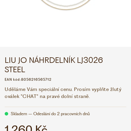
WHATSAPP
VIBER
VOLEJTE 9:00–18:00
+420 775 138 346
CZK
EUR
LIU JO NÁHRDELNÍK LJ3026
STEEL
EAN kód:
8056216565712
Uděláme Vám speciální cenu. Prosím vyplňte žlutý
oválek "CHAT" na pravé dolní straně.
Skladem – Odeslání do 2 pracovních dnů
1 260 Kč