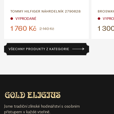
TOMMY HILFIGER NÁHRDELNÍK 2790628
BROSWAY
VYPRODANÉ
VYPR
1 760 Kč
1 30
2 140 Kč
VŠECHNY PRODUKTY Z KATEGORIE
Jsme tradiční zlínské hodinářství s osobním
přístupem v každé vteřině.