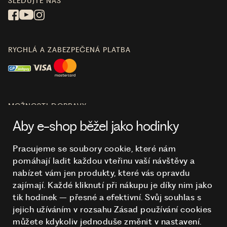
SLEDUJTE NÁS
RYCHLÁ A ZABEZPEČENÁ PLATBA
MOŽNOSTI DOPRAVY
Aby e-shop běžel jako hodinky
Pracujeme se soubory cookie, které nám
pomáhají ladit každou vteřinu vaší návštěvy a
O NÁKUPU
nabízet vám jen produkty, které vás opravdu
zajímají. Každé kliknutí při nákupu je díky nim
jako
tik hodinek – přesné a efektivní. Svůj souhlas s
HODINKY
jejich užíváním v rozsahu Zásad používání cookies
můžete kdykoliv jednoduše změnit v nastavení.