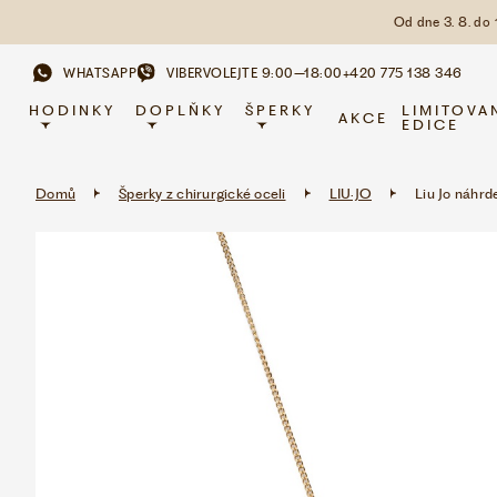
Od dne 3. 8. do
WHATSAPP
VIBER
VOLEJTE 9:00–18:00
+420 775 138 346
HODINKY
DOPLŇKY
ŠPERKY
LIMITOVA
AKCE
EDICE
Domů
Šperky z chirurgické oceli
LIU·JO
Liu Jo náhrd