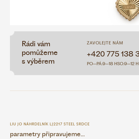
Rádi vám
ZAVOLEJTE NÁM
pomůžeme
+420 775 138 
s výběrem
PO–PÁ:
9–18 H
SO:
9–12 H
LIU JO NÁHRDELNÍK LJ2217 STEEL SRDCE
parametry připravujeme…