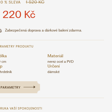
1 520 KČ
20 % SLEVA
1 220 Kč
Zabezpečená doprava a dárkové balení zdarma.
ARAMETRY PRODUKTU
élka
Materiál
0 cm
nerez ocel a PVD
yp
Určení
hrdelník
dámské
PARAMETRY
RUKA VAŠÍ SPOKOJENOSTI