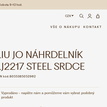
Sobota 9-12 hod.
CZK
CZK
VŠE O NÁKUPU
KONTAKT
EUR
LIU JO NÁHRDELNÍK
LJ2217 STEEL SRDCE
N kód:
8055385052962
Vyprodáno - napište nám a pomůžeme vám vybrat podobný
produkt