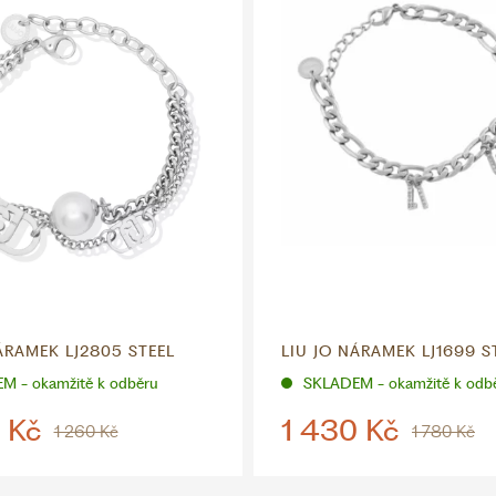
ÁRAMEK LJ2805 STEEL
LIU JO NÁRAMEK LJ1699 S
M - okamžitě k odběru
SKLADEM - okamžitě k odb
 Kč
1 430 Kč
1 260 Kč
1 780 Kč