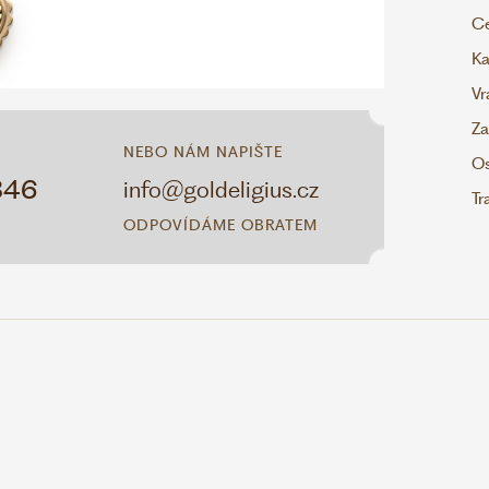
Ce
Ka
Vr
Za
NEBO NÁM NAPIŠTE
Os
346
info@goldeligius.cz
Tr
ODPOVÍDÁME OBRATEM