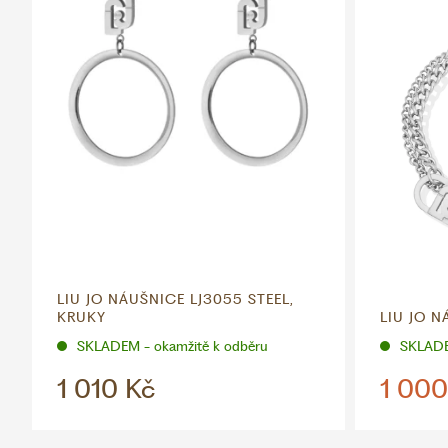
LIU JO NÁUŠNICE LJ3055 STEEL,
KRUKY
LIU JO N
SKLADEM - okamžitě k odběru
SKLADE
1 010 Kč
1 000