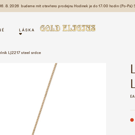
 16. 8. 2026 budeme mít otevřeno prodejnu Hodinek je do 17:00 hodin (Po-Pá) 
NÉ
LÁSKA
❤
elník LJ2217 steel srdce
EA