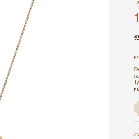
-
P
D
5
T
ná
ZÁ