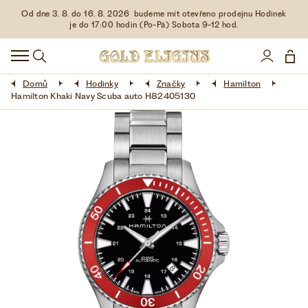
Od dne 3. 8. do 16. 8. 2026 budeme mít otevřeno prodejnu Hodinek
HODINKY
je do 17:00 hodin (Po-Pá) Sobota 9-12 hod.
DOPLŇKY
Domů
Hodinky
Značky
Hamilton
ŠPERKY
Hamilton Khaki Navy Scuba auto H82405130
AKCE
LIMITOVANÉ EDICE
LÁSKA ❤
VŠE O NÁKUPU
KONTAKT