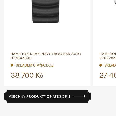
HAMILTON KHAKI NAVY FROGMAN AUTO
HAMILTON
H77845330
H702255
SKLADEM U VÝROBCE
SKLAD
38 700 Kč
27 4
VŠECHNY PRODUKTY Z KATEGORIE