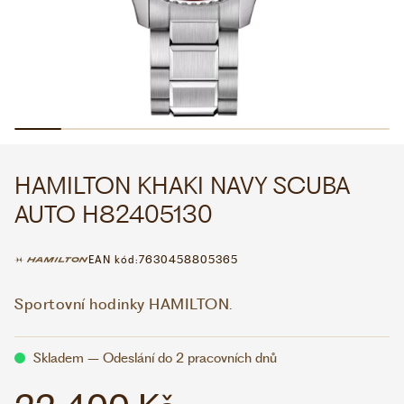
WHATSAPP
VIBER
VOLEJTE 9:00–18:00
+420 775 138 346
CZK
EUR
HAMILTON KHAKI NAVY SCUBA
AUTO H82405130
EAN kód:
7630458805365
Sportovní hodinky HAMILTON.
Skladem – Odeslání do 2 pracovních dnů