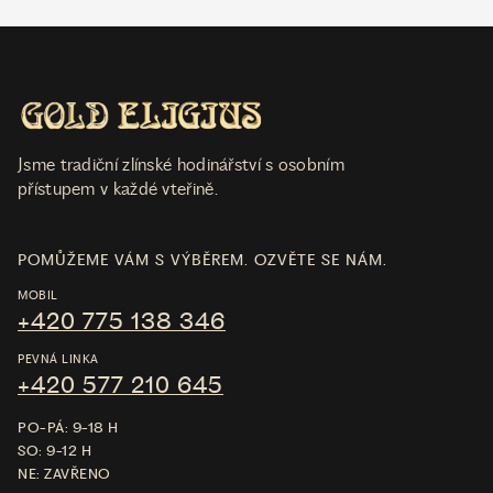
Jsme tradiční zlínské hodinářství s osobním
přístupem v každé vteřině.
POMŮŽEME VÁM S VÝBĚREM. OZVĚTE SE NÁM.
MOBIL
+420 775 138 346
PEVNÁ LINKA
+420 577 210 645
PO-PÁ: 9-18 H
SO: 9-12 H
NE: ZAVŘENO