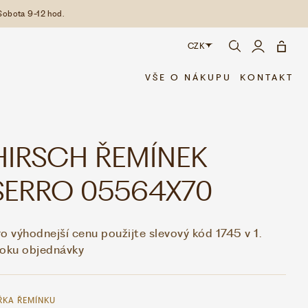
Sobota 9-12 hod.
CZK
CZK
VŠE O NÁKUPU
KONTAKT
EUR
HIRSCH ŘEMÍNEK
SERRO 05564X70
o výhodnejší cenu použijte slevový kód 1745 v 1.
roku objednávky
ŘKA ŘEMÍNKU