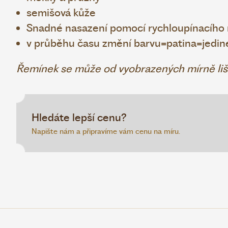
semišová kůže
Snadné nasazení pomocí rychloupínacíh
v průběhu času změní barvu=patina=jedin
Řemínek se může od vyobrazených mírně liši
Hledáte lepší cenu?
Napište nám a připravíme vám cenu na míru.