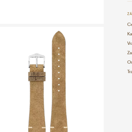
ZÁ
Ce
Ka
Vr
Za
Os
Tr