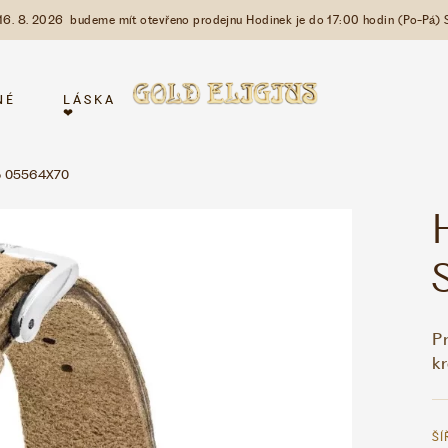
 16. 8. 2026 budeme mít otevřeno prodejnu Hodinek je do 17:00 hodin (Po-Pá) 
NÉ
LÁSKA
❤
ro 05564X70
Pr
k
ŠÍ