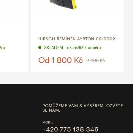
HIRSCH ŘEMÍNEK AYRTON 0910092
ěru
SKLADEM - okamžitě k odběru
Od
1 800 Kč
2 400 Kč
POMŮŽEME VÁM S VÝBĚREM. OZVĚTE
SE NÁM.
MOBIL
+420 775 138 346