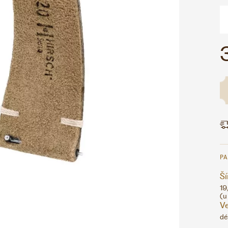
P
Ší
19
(u
Ve
dé