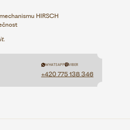
o mechanismu HIRSCH
ečnost
t.
WHATSAPP
VIBER
+420 775 138 346