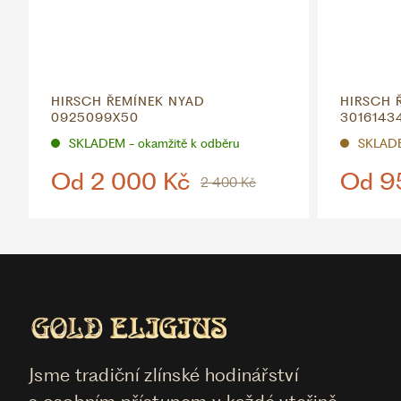
HIRSCH ŘEMÍNEK NYAD
HIRSCH 
0925099X50
3016143
SKLADEM - okamžitě k odběru
SKLAD
Od
2 000 Kč
Od
9
2 400 Kč
Jsme tradiční zlínské hodinářství