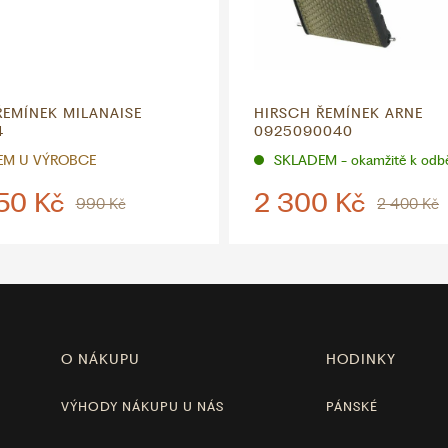
ŘEMÍNEK MILANAISE
HIRSCH ŘEMÍNEK ARNE
4
0925090040
EM U VÝROBCE
SKLADEM - okamžitě k odb
50 Kč
2 300 Kč
990 Kč
2 400 Kč
O NÁKUPU
HODINKY
VÝHODY NÁKUPU U NÁS
PÁNSKÉ