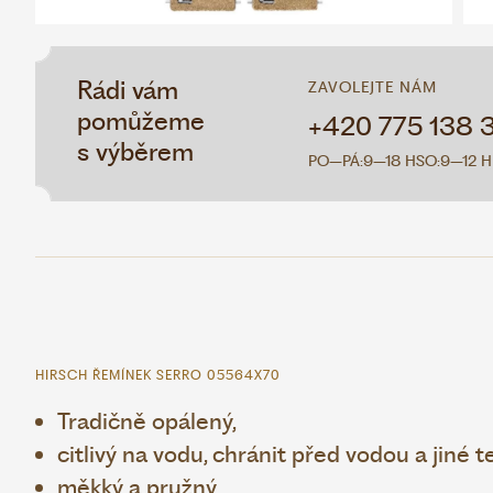
Rádi vám
ZAVOLEJTE NÁM
pomůžeme
+420 775 138 
s výběrem
PO–PÁ:
9–18 H
SO:
9–12 H
HIRSCH ŘEMÍNEK SERRO 05564X70
Tradičně opálený,
citlivý na vodu, chránit před vodou a jiné t
měkký a pružný