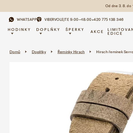
Od dne 3. 8. do
WHATSAPP
VIBER
VOLEJTE 9:00–18:00
+420 775 138 346
HODINKY
DOPLŇKY
ŠPERKY
LIMITOVA
AKCE
EDICE
Domů
Doplňky
Řemínky Hirsch
Hirsch řemínek Ser