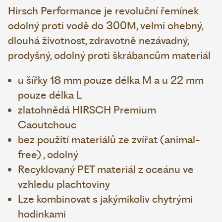
Hirsch Performance je revoluční řemínek
odolný proti vodě do 300M, velmi ohebný,
dlouhá životnost, zdravotně nezávadný,
prodyšný, odolný proti škrábancům materiál
u šířky 18 mm pouze délka M a u 22 mm
pouze délka L
zlatohnědá HIRSCH Premium
Caoutchouc
bez použití materiálů ze zvířat (animal-
free) , odolný
Recyklovaný PET materiál z oceánu ve
vzhledu plachtoviny
Lze kombinovat s jakýmikoliv chytrými
hodinkami