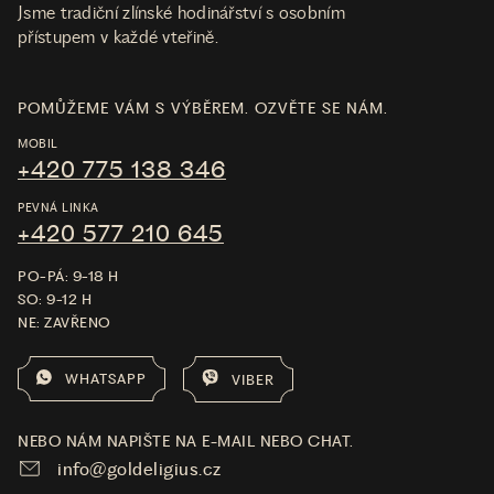
Jsme tradiční zlínské hodinářství s osobním
přístupem v každé vteřině.
POMŮŽEME VÁM S VÝBĚREM. OZVĚTE SE NÁM.
MOBIL
+420 775 138 346
PEVNÁ LINKA
+420 577 210 645
PO-PÁ: 9-18 H
SO: 9-12 H
NE: ZAVŘENO
WHATSAPP
VIBER
NEBO NÁM NAPIŠTE NA E-MAIL NEBO CHAT.
info@goldeligius.cz