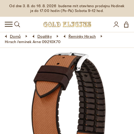
Od dne 3. 8. do 16. 8. 2026 budeme mít otevřeno prodejnu Hodinek
HODINKY
je do 17:00 hodin (Po-Pá) Sobota 9-12 hod.
DOPLŇKY
Domů
Doplňky
Řemínky Hirsch
ŠPERKY
Hirsch řemínek Arne 09210X70
AKCE
LIMITOVANÉ EDICE
LÁSKA ❤
VŠE O NÁKUPU
KONTAKT