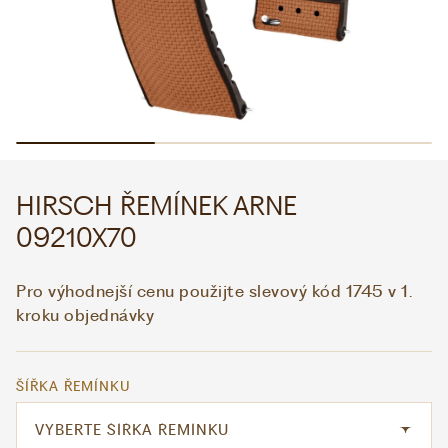
WHATSAPP
VIBER
VOLEJTE 9:00–18:00
+420 775 138 346
CZK
EUR
HIRSCH ŘEMÍNEK ARNE
09210X70
Pro výhodnejší cenu použijte slevový kód 1745 v 1.
kroku objednávky
ŠÍŘKA ŘEMÍNKU