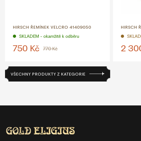
HIRSCH ŘEMÍNEK VELCRO 41409050
HIRSCH 
SKLADEM - okamžitě k odběru
SKLAD
750 Kč
2 30
770 Kč
VŠECHNY PRODUKTY Z KATEGORIE