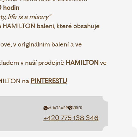
 hodin
y, life is a misery”
 HAMILTON balení, které obsahuje
vé, v originálním balení a ve
ladem v naší prodejně
HAMILTON
ve
AMILTON na
PINTERESTU
WHATSAPP
VIBER
+420 775 138 346