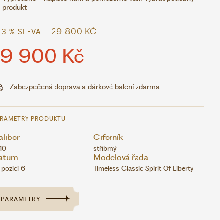
produkt
29 800 KČ
33 % SLEVA
19 900 Kč
Zabezpečená doprava a dárkové balení zdarma.
ARAMETRY PRODUKTU
liber
Ciferník
10
stříbrný
atum
Modelová řada
 pozici 6
Timeless Classic Spirit Of Liberty
PARAMETRY