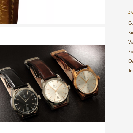
ZÁ
Ce
Ka
Vr
Za
Os
Tr