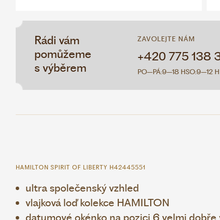
Rádi vám
ZAVOLEJTE NÁM
pomůžeme
+420 775 138 
s výběrem
PO–PÁ:
9–18 H
SO:
9–12 H
HAMILTON SPIRIT OF LIBERTY H42445551
ultra společenský vzhled
vlajková loď kolekce HAMILTON
datumové okénko na pozici 6 velmi dobře v