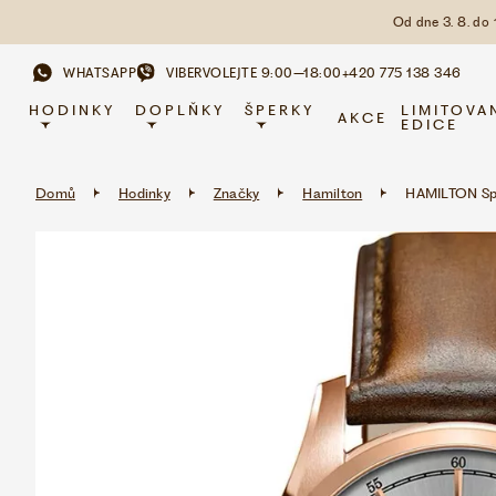
Od dne 3. 8. do
WHATSAPP
VIBER
VOLEJTE 9:00–18:00
+420 775 138 346
HODINKY
DOPLŇKY
ŠPERKY
LIMITOVA
AKCE
EDICE
Domů
Hodinky
Značky
Hamilton
HAMILTON Spi