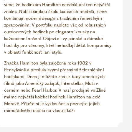
víme, že hodinkám Hamilton neodolá ani ten největší
znalec. Nabízí širokou škálu luxusních modelů, které
kombinují moderní design s tradičním řemeslným
zpracováním. V portfoliu najdete vše od robustních
outdoorových hodinek po elegantní kousky na
každodenní nošení. Objevte i vy pánské a dámské
hodinky pro všechny, kteří nehodlají dělat kompromisy
v oblasti funkčnosti ani stylu.
Značka Hamilton byla založena roku 1982 v
Pensylvánii a proslula svými přesnými železničními
hodinkami. Dnes ji můžete znát z řady amerických
filmů jako Americký zabiják, Interstellar, Muži v
černém nebo Pearl Harbor. V naší prodejně ve Zlíně
máme největší kolekci hodinek Hamilton na celé
Moravě. Přijďte si je vyzkoušet a poznejte jejich
mimořádného ducha na vlastní kůži.