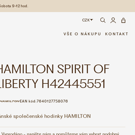
Sobota 9-12 hod.
CZK
CZK
VŠE O NÁKUPU
KONTAKT
EUR
HAMILTON SPIRIT OF
LIBERTY H42445551
EAN kód:
7640127758076
ánské společenské hodinky HAMILTON
Vyprodáno - napište nám a pomůžeme vám vybrat podobný