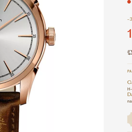
-
P
Ca
H-
D
na