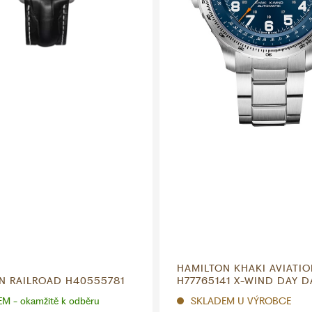
HAMILTON KHAKI AVIATI
N RAILROAD H40555781
H77765141 X-WIND DAY D
M - okamžitě k odběru
SKLADEM U VÝROBCE