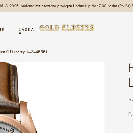
 16. 8. 2026 budeme mít otevřeno prodejnu Hodinek je do 17:00 hodin (Po-Pá) 
NÉ
LÁSKA
❤
rit Of Liberty H42445551
P