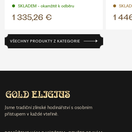
SKLADEM - okamžitě k odběru
SKLAD
1 335,26 €
1 44
VŠECHNY PRODUKTY Z KATEGORIE
Jsme tradiční zlínské hodinářství s osobním
přístupem v každé vteřině.