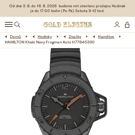
Od dne 3. 8. do 16. 8. 2026 budeme mít otevřeno prodejnu Hodinek
HODINKY
je do 17:00 hodin (Po-Pá) Sobota 9-12 hod.
DOPLŇKY
Domů
Hodinky
Značky
Hamilton
ŠPERKY
HAMILTON Khaki Navy Frogman Auto H77845330
AKCE
LIMITOVANÉ EDICE
LÁSKA ❤
VŠE O NÁKUPU
KONTAKT