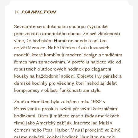
Seznamte se s dokonalou souhrou švýcarské
preciznosti a amerického ducha. Ze své zkušenosti
víme, že hodinkám Hamilton neodolá ani ten
největší znalec. Nabízí širokou škálu luxusních
modelů, které kombinují moderní design s tradičním
řemeslným zpracováním. V portfoliu najdete vše od
robustních outdoorových hodinek po elegantní
kousky na každodenní nošení. Objevte i vy pánské a
dámské hodinky pro všechny, kteří nehodlají dělat
kompromisy v oblasti funkčnosti ani stylu.
Značka Hamilton byla založena roku 1982 v
Pensylvánii a proslula svými přesnými železničními
hodinkami. Dnes ji můžete znát z řady amerických
filmů jako Americký zabiják, Interstellar, Muži v
černém nebo Pearl Harbor. V naší prodejně ve Zlíně
máme největší kolekci hodinek Hamilton na celé