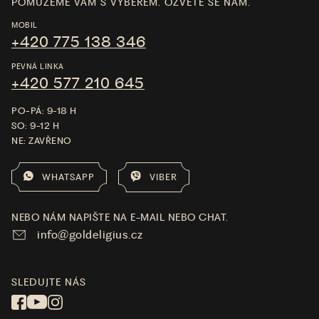
POMŮŽEME VÁM S VÝBĚREM. OZVĚTE SE NÁM.
MOBIL
+420 775 138 346
PEVNÁ LINKA
+420 577 210 645
PO-PÁ: 9-18 H
SO: 9-12 H
NE: ZAVŘENO
WHATSAPP
VIBER
NEBO NÁM NAPIŠTE NA E-MAIL NEBO CHAT.
info@goldeligius.cz
SLEDUJTE NÁS