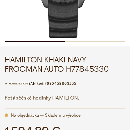
WHATSAPP
VIBER
VOLEJTE 9:00–18:00
+420 775 138 346
CZK
EUR
HAMILTON KHAKI NAVY
FROGMAN AUTO H77845330
EAN kód:
7630458803255
Potápěčské hodinky HAMILTON.
Na objednávku – Skladem u výrobce