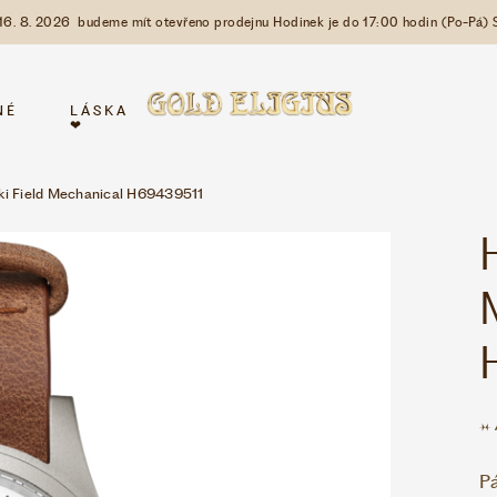
 16. 8. 2026 budeme mít otevřeno prodejnu Hodinek je do 17:00 hodin (Po-Pá) 
NÉ
LÁSKA
❤
ki Field Mechanical H69439511
P