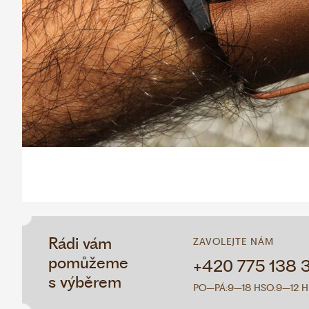
Rádi vám
ZAVOLEJTE NÁM
pomůžeme
+420 775 138 
s výběrem
PO–PÁ:
9–18 H
SO:
9–12 H