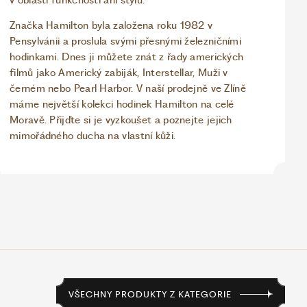
v oblasti funkčnosti ani stylu.
Značka Hamilton byla založena roku 1982 v
Pensylvánii a proslula svými přesnými železničními
hodinkami. Dnes ji můžete znát z řady amerických
filmů jako Americký zabiják, Interstellar, Muži v
černém nebo Pearl Harbor. V naší prodejně ve Zlíně
máme největší kolekci hodinek Hamilton na celé
Moravě. Přijďte si je vyzkoušet a poznejte jejich
mimořádného ducha na vlastní kůži.
VŠECHNY PRODUKTY Z KATEGORIE