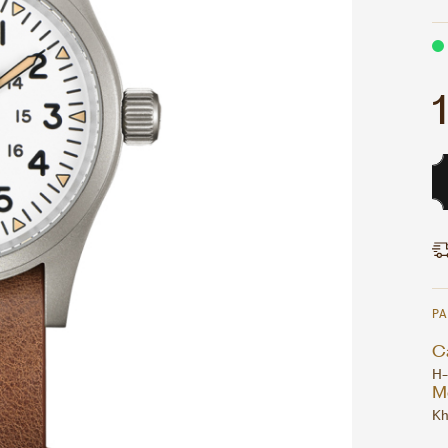
P
Ca
H
M
Kh