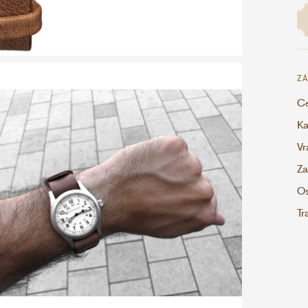
ZÁ
Ce
Ka
Vr
Za
Os
Tr