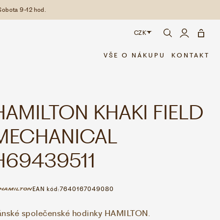
Sobota 9-12 hod.
CZK
CZK
VŠE O NÁKUPU
KONTAKT
EUR
HAMILTON KHAKI FIELD
MECHANICAL
H69439511
EAN kód:
7640167049080
ánské společenské hodinky HAMILTON.