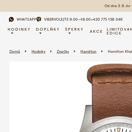
Od dne 3. 8. do
WHATSAPP
VIBER
VOLEJTE 9:00–18:00
+420 775 138 346
HODINKY
DOPLŇKY
ŠPERKY
LIMITOVA
AKCE
EDICE
Domů
Hodinky
Značky
Hamilton
Hamilton Kha