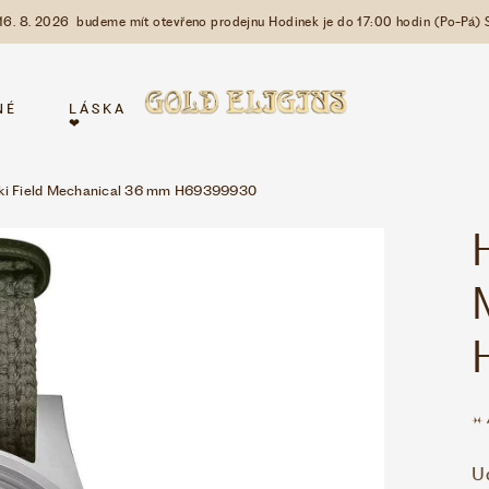
 16. 8. 2026 budeme mít otevřeno prodejnu Hodinek je do 17:00 hodin (Po-Pá) 
NÉ
LÁSKA
❤
ki Field Mechanical 36 mm H69399930
U