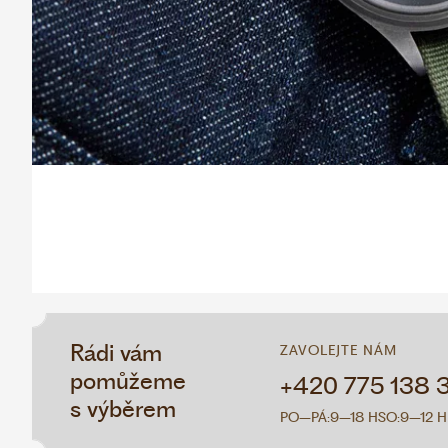
Rádi vám
ZAVOLEJTE NÁM
pomůžeme
+420 775 138 
s výběrem
PO–PÁ:
9–18 H
SO:
9–12 H