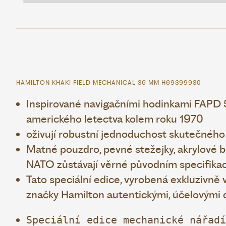
HAMILTON KHAKI FIELD MECHANICAL 36 MM H69399930
Inspirované navigačními hodinkami FAPD 
amerického letectva kolem roku 1970
oživují robustní jednoduchost skutečného
Matné pouzdro, pevné stežejky, akrylové b
NATO zůstávají věrné původním specifika
Tato speciální edice, vyrobená exkluzivně 
značky Hamilton autentickými, účelovými d
Speciální edice mechanické nářadí