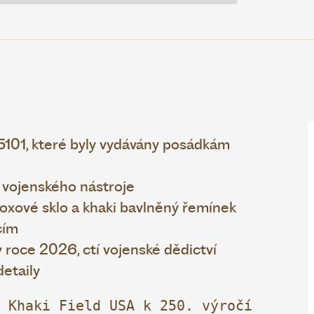
5101, které byly vydávány posádkám
 vojenského nástroje
oxové sklo a khaki bavlněný řemínek
cím
v roce 2026, ctí vojenské dědictví
etaily
 Khaki Field USA k 250. výročí