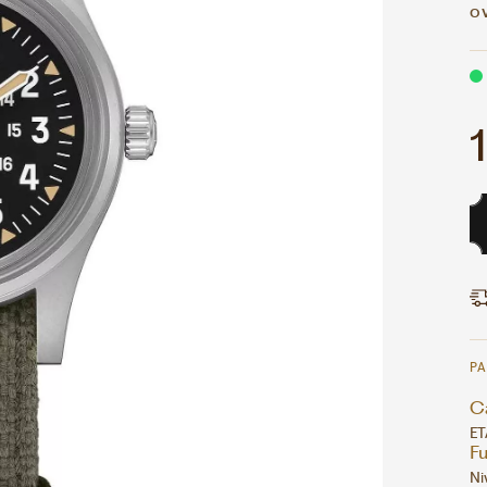
o
P
Ca
ET
F
Ni