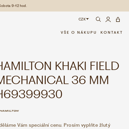
Sobota 9-12 hod.
CZK
CZK
VŠE O NÁKUPU
KONTAKT
EUR
HAMILTON KHAKI FIELD
MECHANICAL 36 MM
H69399930
děláme Vám speciální cenu. Prosím vyplňte žlutý