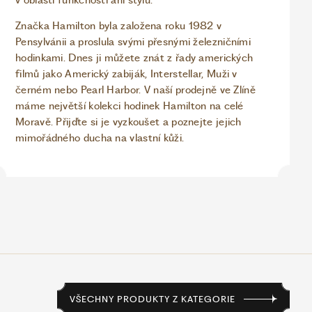
v oblasti funkčnosti ani stylu.
Značka Hamilton byla založena roku 1982 v
Pensylvánii a proslula svými přesnými železničními
hodinkami. Dnes ji můžete znát z řady amerických
filmů jako Americký zabiják, Interstellar, Muži v
černém nebo Pearl Harbor. V naší prodejně ve Zlíně
máme největší kolekci hodinek Hamilton na celé
Moravě. Přijďte si je vyzkoušet a poznejte jejich
mimořádného ducha na vlastní kůži.
VŠECHNY PRODUKTY Z KATEGORIE