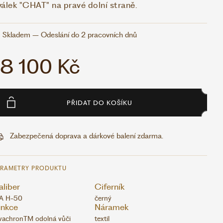
válek "CHAT" na pravé dolní straně.
Skladem – Odeslání do 2 pracovních dnů
18 100 Kč
PŘIDAT DO KOŠÍKU
Zabezpečená doprava a dárkové balení zdarma.
ARAMETRY PRODUKTU
liber
Ciferník
A H-50
černý
unkce
Náramek
vachronTM odolná vůči
textil