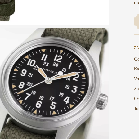
ma
ZÁ
Ce
Ka
Vr
Za
Os
Tr