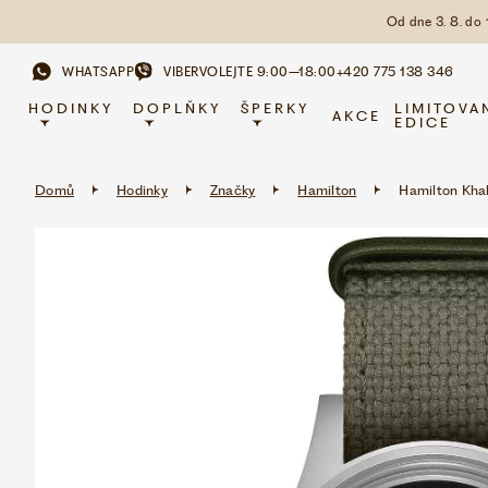
Od dne 3. 8. do
WHATSAPP
VIBER
VOLEJTE 9:00–18:00
+420 775 138 346
HODINKY
DOPLŇKY
ŠPERKY
LIMITOVA
AKCE
EDICE
Domů
Hodinky
Značky
Hamilton
Hamilton Kha