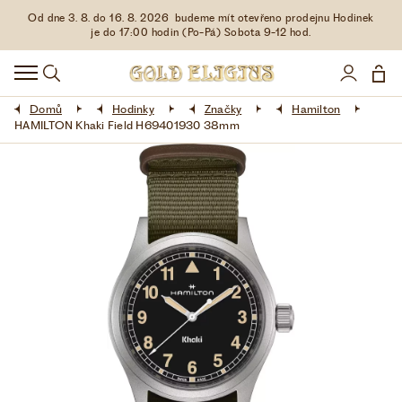
Od dne 3. 8. do 16. 8. 2026 budeme mít otevřeno prodejnu Hodinek
HODINKY
je do 17:00 hodin (Po-Pá) Sobota 9-12 hod.
DOPLŇKY
Domů
Hodinky
Značky
Hamilton
ŠPERKY
HAMILTON Khaki Field H69401930 38mm
AKCE
LIMITOVANÉ EDICE
LÁSKA ❤
VŠE O NÁKUPU
KONTAKT