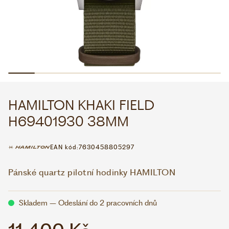
WHATSAPP
VIBER
VOLEJTE 9:00–18:00
+420 775 138 346
CZK
EUR
HAMILTON KHAKI FIELD
H69401930 38MM
EAN kód:
7630458805297
Pánské quartz pilotní hodinky HAMILTON
Skladem – Odeslání do 2 pracovních dnů