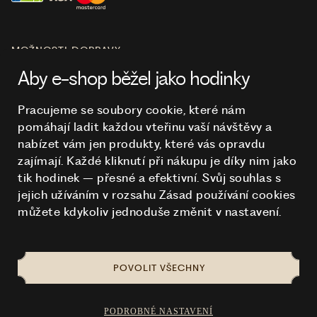
MOŽNOSTI DOPRAVY
Aby e-shop běžel jako hodinky
Pracujeme se soubory cookie, které nám
pomáhají ladit každou vteřinu vaší návštěvy a
O NÁKUPU
nabízet vám jen produkty, které vás opravdu
zajímají. Každé kliknutí při nákupu je díky nim
jako
tik hodinek – přesné a efektivní. Svůj souhlas s
HODINKY
jejich užíváním v rozsahu Zásad používání cookies
můžete kdykoliv jednoduše změnit v nastavení.
POVOLIT VŠECHNY
NA TOMTO WEBU STRAŠÍ
© 2026 STUCHLÍK
PODROBNÉ NASTAVENÍ