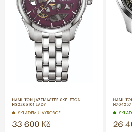
HAMILTON JAZZMASTER SKELETON
HAMILTO
H32265101 LADY
H704057
SKLADEM U VÝROBCE
SKLADE
33 600 Kč
26 4