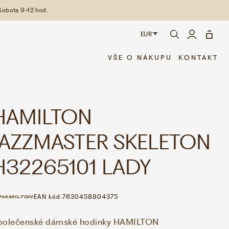
Sobota 9-12 hod.
EUR
CZK
VŠE O NÁKUPU
KONTAKT
EUR
HAMILTON
JAZZMASTER SKELETON
H32265101 LADY
EAN kód:
7630458804375
polečenské dámské hodinky HAMILTON