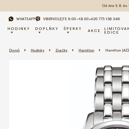
Od dne 3. 8. do
WHATSAPP
VIBER
VOLEJTE 9:00–18:00
+420 775 138 346
HODINKY
DOPLŇKY
ŠPERKY
LIMITOVA
AKCE
EDICE
Domů
Hodinky
Značky
Hamilton
Hamilton JA