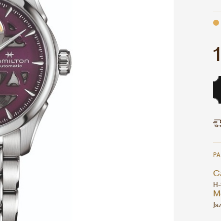
P
Ca
H-
M
Ja