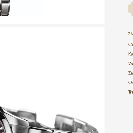
ZÁ
Ce
Ka
Vr
Za
Os
Tr