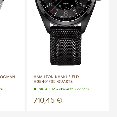
FROGMAN
HAMILTON KHAKI FIELD
H68401735 QUARTZ
ěru
SKLADEM - okamžitě k odběru
710,45 €