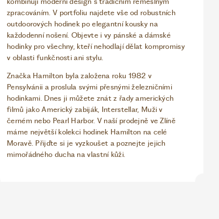
kombinují moderní design s tradičním řemeslným
zpracováním. V portfoliu najdete vše od robustních
outdoorových hodinek po elegantní kousky na
každodenní nošení. Objevte i vy pánské a dámské
hodinky pro všechny, kteří nehodlají dělat kompromisy
v oblasti funkčnosti ani stylu.
Značka Hamilton byla založena roku 1982 v
Pensylvánii a proslula svými přesnými železničními
hodinkami. Dnes ji můžete znát z řady amerických
filmů jako Americký zabiják, Interstellar, Muži v
černém nebo Pearl Harbor. V naší prodejně ve Zlíně
máme největší kolekci hodinek Hamilton na celé
Moravě. Přijďte si je vyzkoušet a poznejte jejich
mimořádného ducha na vlastní kůži.