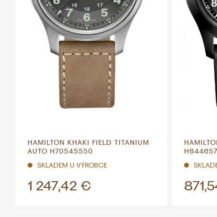
HAMILTON KHAKI FIELD TITANIUM
HAMILTO
AUTO H70545550
H64465
SKLADEM U VÝROBCE
SKLAD
1 247,42 €
871,