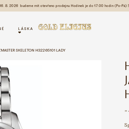
 16. 8. 2026 budeme mít otevřeno prodejnu Hodinek je do 17:00 hodin (Po-Pá) 
NÉ
LÁSKA
❤
ZZMASTER SKELETON H32265101 LADY
S