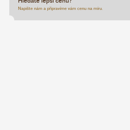
Hledáte lepší cenu?
Napište nám a připravíme vám cenu na míru.