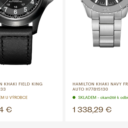
N KHAKI FIELD KING
HAMILTON KHAKI NAVY 
733
AUTO H77815130
EM U VÝROBCE
SKLADEM - okamžitě k odb
54 €
1 338,29 €