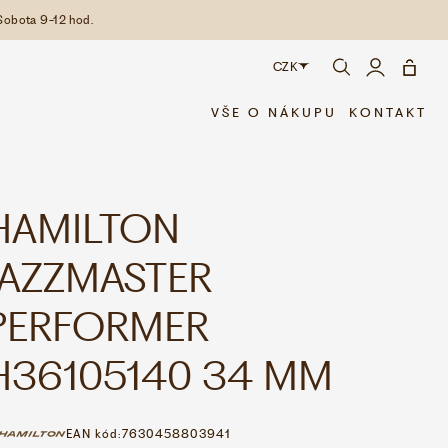
Sobota 9-12 hod.
CZK
CZK
VŠE O NÁKUPU
KONTAKT
EUR
HAMILTON
JAZZMASTER
PERFORMER
H36105140 34 MM
EAN kód:
7630458803941