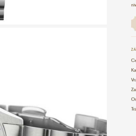
ni
ZÁ
Ce
Ka
Vr
Za
Os
Tr