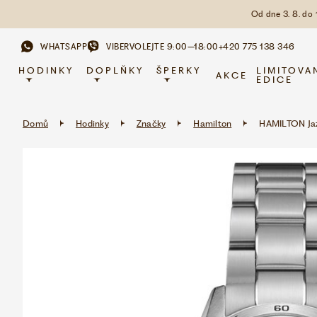
Od dne 3. 8. do
WHATSAPP
VIBER
VOLEJTE 9:00–18:00
+420 775 138 346
HODINKY
DOPLŇKY
ŠPERKY
LIMITOVA
AKCE
EDICE
Domů
Hodinky
Značky
Hamilton
HAMILTON Ja