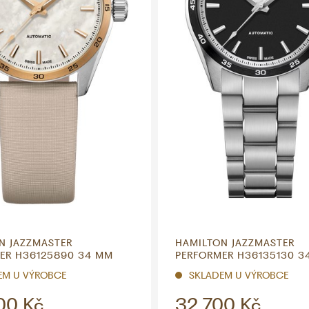
N JAZZMASTER
HAMILTON JAZZMASTER
ER H36125890 34 MM
PERFORMER H36135130 3
EM U VÝROBCE
SKLADEM U VÝROBCE
00 Kč
32 700 Kč