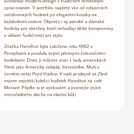
kombinují moderní design s tradičním řemeslným
zpracováním. V portfoliu najdete vše od robustních
outdoorových hodinek po elegantní kousky na
každodenní nošení. Objevte i vy pánské a dámské
hodinky pro všechny, kteří nehodlají dělat kompromisy
v oblasti funkčnosti ani stylu.
Značka Hamilton byla založena roku 1982 v
Pensylvánii a proslula svými přesnými železničními
hodinkami. Dnes ji můžete znát z řady amerických
filmů jako Americký zabiják, Interstellar, Muži v
černém nebo Pearl Harbor. V naší prodejně ve Zlíně
máme největší kolekci hodinek Hamilton na celé
Moravě. Přijďte si je vyzkoušet a poznejte jejich
mimořádného ducha na vlastní kůži.