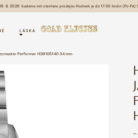
 16. 8. 2026 budeme mít otevřeno prodejnu Hodinek je do 17:00 hodin (Po-Pá) 
NÉ
LÁSKA
❤
zzmaster Performer H36105140 34 mm