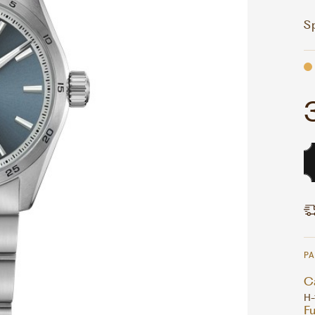
S
P
Ca
H-
F